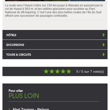
La route vers l’Ouest s’étire sur 150 km jusqu’à Wanaka en passant par le
col de Haast à 563 m, et les vallées glaciaires pour accéder au Parc
National du Mt Aspiring. C’est l’une des plus belles routes de l’île du Sud
offrant une succession de paysages contrastés.
HÔTELS
EXCURSIONS
TOURS & CIRCUITS
5
/ 5 sur
7
vote(s)
Pour aller
PLUS LOIN
Abel Tasman - Nelson