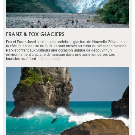
FRANZ & FOX GLACIERS
Fox et Franz Josef sont les plus célèbres glaciers de Nouvelle-Zélande sur
la côte Ouest de l’Ile du Sud. Ils sont nichés au cœur du Westland National
Park et offrent aux visiteurs une occasion unique de découvrir un
environnement glaciaire dynamique dans une zone tempérée. Les
touristes accèdent ...
(lire la suite)