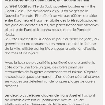
La
West Coast
sur l’Ile du Sud, appelée localement « The
Coast », est l’une des régions les plus sauvages de la
Nouvelle-Zélande. Elle offre à ses visiteurs 600 km de côtes
entre Karamea et Haast, et abrite des forêts subtropicales,
des glaciers spectaculaires, des parcs nationaux préservés
et le site de Punakaiki connu sous le nom de Pancake
Rocks.
La Côte Ouest est aussi connue pour sa pierre de jade, la «
greenstone » ou « pounamu en maori » qui fait la fortune
de la ville, utilisée par les Maoris pour la création d’outils,
d’armes et de bijoux.
Avec le taux de pluviosité le plus élevé de la planète, la
côte abrite une flore unique, des forêts primitives
recouvertes de fougères arborescentes et nikaus. S’ajoute
le spectacle quasi-permanent d’un océan déchaîné avec
ses vagues qui déferlent sur de longues plages de galets
désertes.
Les deux plus célèbres glaciers de Franz Josef et Fox sont
de véritables trésors du patrimoine naturel. Le lac
Matheson est à découvrir très tôt le matin quand les