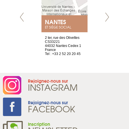
E
NANTES
PARIS
ET SIÈGE SOCIAL
choisy, 21
2 ter, rue des Olivettes
Nouvelle adr
ve
CS33221
12 rue de la
44032 Nantes Cedex 1
d’Antin
2 786 14 88
France
75009 Paris
Tel : +33 2 52 20 20 45
France
Tel : +33 1 8
Rejoignez-nous sur
INSTAGRAM
Rejoignez-nous sur
FACEBOOK
Inscription