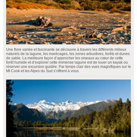
Une flore variée et fascinante se découvre à travers les différents milieux
naturels de la lagune, les marécages, les zones arbustives, forêts et dunes
de sable. La meilleure façon d’approcher les oiseaux au cœur de cette
forêt humide et d’explorer cette immense lagune est de louer un kayak ou
réserver une excursion guidée. Par temps clair des vues magnifiques sur le
Mt Cook et les Alpes du Sud s’offrent à vous.