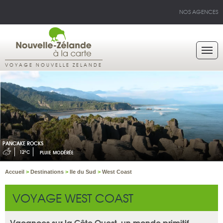
NOS AGENCES
VOYAGE NOUVELLE ZELANDE
PANCAKE ROCKS
12°C
PLUIE MODÉRÉE
Accueil
>
Destinations
>
Ile du Sud
>
West Coast
VOYAGE WEST COAST
Vacances sur la Côte Ouest, un monde primitif