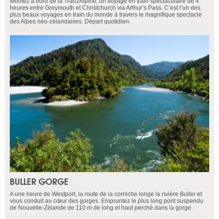
Montez à bord de la TranzAlpine, un voyage en train spectaculaire de 4
heures entre Greymouth et Christchurch via Arthur’s Pass. C’est l’un des
plus beaux voyages en train du monde à travers le magnifique spectacle
des Alpes néo-zélandaises. Départ quotidien.
BULLER GORGE
A une heure de Westport, la route de la corniche longe la rivière Buller et
vous conduit au cœur des gorges. Empruntez le plus long pont suspendu
de Nouvelle-Zélande de 110 m de long et haut perché dans la gorge.