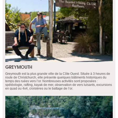
GREYMOUTH
Greymouth est la plus grande ville de la Côte Ouest. Située à 3 heures de
route de Christchurch, elle présente quelques bâtiments historiques du
temps des ruées vers l’or. Nombreuses activités sont proposées :
spéléologie, rafting, kayak de mer, observation de vers luisants, excursions
en quad ou 4x4, croisières ou le battage de l’or.