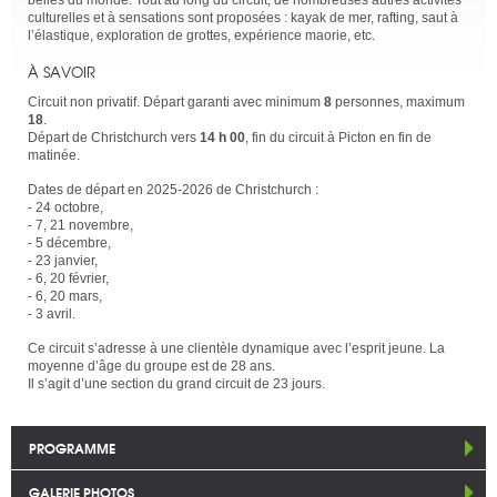
culturelles et à sensations sont proposées : kayak de mer, rafting, saut à
l’élastique, exploration de grottes, expérience maorie, etc.
À SAVOIR
Circuit non privatif. Départ garanti avec minimum
8
personnes, maximum
18
.
Départ de Christchurch vers
14 h 00
, fin du circuit à Picton en fin de
matinée.
Dates de départ en 2025-2026 de Christchurch :
- 24 octobre,
- 7, 21 novembre,
- 5 décembre,
- 23 janvier,
- 6, 20 février,
- 6, 20 mars,
- 3 avril.
Ce circuit s’adresse à une clientèle dynamique avec l’esprit jeune. La
moyenne d’âge du groupe est de 28 ans.
Il s’agit d’une section du grand circuit de 23 jours.
PROGRAMME
GALERIE PHOTOS