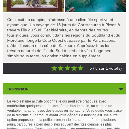
Ce circuit en camping s’adresse à une clientèle sportive et
dynamique. Un voyage de 13 jours de Christchurch à Picton à
travers l’île du Sud. Cet itinéraire, en dehors des routes
touristiques, vous conduit dans les régions du Southland et du
Fiordland, longe la Côte Ouest et passe par le Parc national
d’Abel Tasman et la côte de Kaikoura. Appréciez tous les
trésors naturels de l’île du Sud à pied et à vélo. Logement
simple sous tente, ou option cabine en supplément.
5
/ 5 sur
1
vote(s)
DESCRIPTION
Le vélo est une activité optionnelle qui peut être pratiquée avec
modération quelques heures derrière le bus le matin, ou comme un
véritable marathon avec des étapes en montagne. Votre guide vous avise
de la difficulté du parcours avant votre départ. Le trekking est une autre
option proposée, de la petite promenade à la randonnée de plusieurs
jours, parcourez à pied des pistes souvent décrites comme les plus
belles du monde. Tout au long du circuit, de nombreuses autres activités