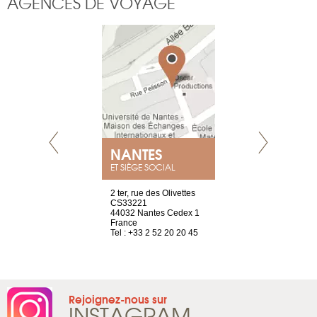
AGENCES DE VOYAGE
E
NANTES
PARIS
ET SIÈGE SOCIAL
choisy, 21
2 ter, rue des Olivettes
Nouvelle adr
ve
CS33221
12 rue de la
44032 Nantes Cedex 1
d’Antin
2 786 14 88
France
75009 Paris
Tel : +33 2 52 20 20 45
France
Tel : +33 1 8
Rejoignez-nous sur
INSTAGRAM