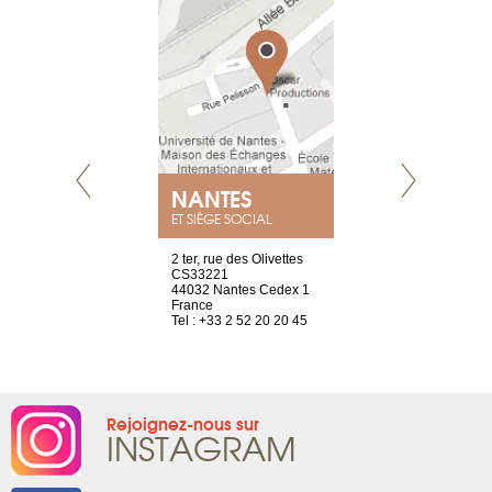
E
NANTES
PARIS
ET SIÈGE SOCIAL
choisy, 21
2 ter, rue des Olivettes
Nouvelle adr
ve
CS33221
12 rue de la
44032 Nantes Cedex 1
d’Antin
2 786 14 88
France
75009 Paris
Tel : +33 2 52 20 20 45
France
Tel : +33 1 8
Rejoignez-nous sur
INSTAGRAM