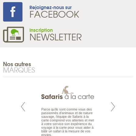
Rejoignez-nous sur
FACEBOOK
Inscription
NEWSLETTER
Nos autres
MARQUES
 ans, Ultramarina a
Parce qu’ils sont comme vous des
Voyage kitesurf, w
 réputation de
passionnés d’animaux et de nature
up paddle pour de
oyage de plongée
sauvage, l’équipe de Safaris à la
actives sur les pl
ngeurs confirmés
carte comprend vos attentes et met
glisse du monde. U
us trouverez des
à votre service son expérience du
Glisse organise au
et croisière plongée
voyage à la carte pour vous aider à
et vacances de Go
ier.
bâtir un safari à la mesure de vos
du tee au green e
envies.