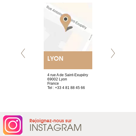
LYON
GENÈV
resse !
4 rue A de Saint-Exupéry
rue de Montc
la Chaussée
69002 Lyon
1207 Genèv
France
Suisse
s
Tel : +33 4 81 88 45 66
Tel : +41 22 
 83 79 69 72
Rejoignez-nous sur
INSTAGRAM