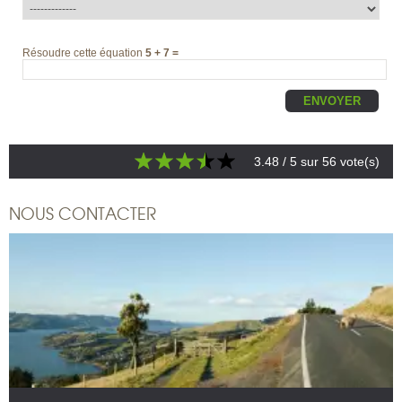
Résoudre cette équation
5 + 7 =
3.48
/ 5 sur
56
vote(s)
NOUS CONTACTER