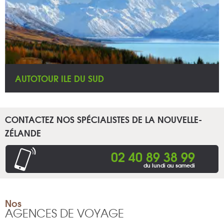
AUTOTOUR ILE DU SUD
CONTACTEZ NOS SPÉCIALISTES DE LA NOUVELLE-
ZÉLANDE
02 40 89 38 99
du lundi au samedi
Nos
AGENCES DE VOYAGE