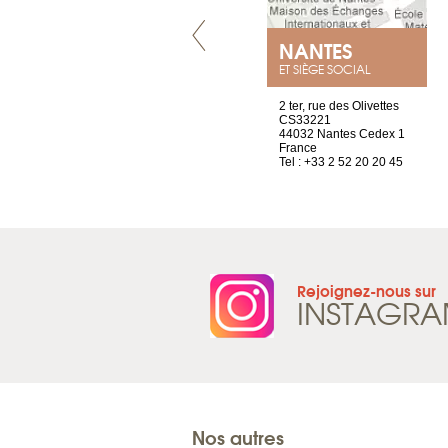
GENÈVE
NANTES
ET SIÈGE SOCIAL
rue de Montchoisy, 21
2 ter, rue des Olivettes
1207 Genève
CS33221
Suisse
44032 Nantes Cedex 1
Tel : +41 22 786 14 88
France
Tel : +33 2 52 20 20 45
Rejoignez-nous sur
INSTAGR
Nos autres