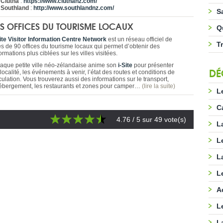
Clutha
:
https://www.cluthanz.com/
Southland
:
http://www.southlandnz.com/
S
ES OFFICES DU TOURISME LOCAUX
Q
Site Visitor Information Centre Network
est un réseau officiel de
T
ès de 90 offices du tourisme locaux qui permet d’obtenir des
ormations plus ciblées sur les villes visitées.
aque petite ville néo-zélandaise anime son
i-Site
pour présenter
DÉ
localité, les événements à venir, l’état des routes et conditions de
culation. Vous trouverez aussi des informations sur le transport,
hébergement, les restaurants et zones pour camper…
(lire la suite)
L
C
4.76
/ 5 sur
49
vote(s)
L
L
L
L
A
L
L