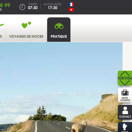
38 99
PARIS
AUCKLAND
07:30
17:30
i
S
VOYAGES DE NOCES
PRATIQUE