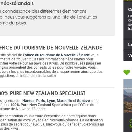
e néo-zélandais
Ci
re connaissance des différentes destinations
, nous vous suggérons ici une liste de liens utiles
Dé
or
urisme du pays.
so
fr
L
FFICE DU TOURISME DE NOUVELLE-ZÉLANDE
site officiel de l’
office du tourisme de Nouvelle Zélande
vous
V
rmettra de trouver toutes les informations nécessaires pour
anifier votre séjour au pays des Kiwis. De nombreuses pages en
ançais présentent des conseils utiles pour votre voyage. Vous
ouverez les sites incontournables de chaque région ainsi que des
ggestions d’itinéraires.
(lire la suite)
00% PURE NEW ZEALAND SPECIALIST
s agences de
Nantes
,
Paris
,
Lyon
,
Marseille
et
Genève
sont
rées «
100% Pure New Zealand Specialist »
par l’Office du
urisme de Nouvelle-Zélande.
te certification vous assure l’expertise de notre équipe dans
organisation de votre voyage en Nouvelle-Zélande. La destination
a plus de secret pour eux. Laissez-vous guider et envolez-vous au
ys des kiwis.