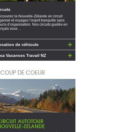
rcuits
couvrez la Nouvelle-Zélande en circuit
ganisé et voyagez l’esprit tranquille sans
ucis d’organisation. Nos circuits guidés en
ançais vous ...
ocation de véhicule
isa Vacances Travail NZ
COUP DE COEUR
CIRCUIT AUTOTOUR
NOUVELLE-ZELANDE