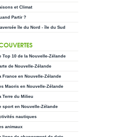
aisons et Climat
uand Partir ?
raversée île du Nord - île du Sud
COUVERTES
e Top 10 de la Nouvelle-Zélande
arte de Nouvelle-Zélande
a France en Nouvelle-Zélande
es Maoris en Nouvelle-Zélande
a Terre du Milieu
e sport en Nouvelle-Zélande
ctivités nautiques
es animaux
a ligne de changement de date