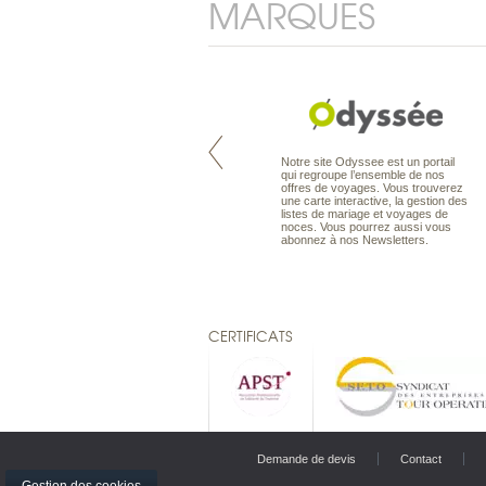
MARQUES
Pacifique à la carte est le spécialiste
Notre site Odyssee est un portail
des voyages dans le Pacifique.
qui regroupe l’ensemble de nos
Partez à l’autre bout du monde, en
offres de voyages. Vous trouverez
séjour ou en croisière, pour
une carte interactive, la gestion des
découvrir des peuples et des îles
listes de mariage et voyages de
toujours plus surprenants, en hôtels
noces. Vous pourrez aussi vous
de luxe, comme dans des pensions
abonnez à nos Newsletters.
de charme.
CERTIFICATS
Demande de devis
Contact