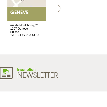
GENÈVE
NANTES
ET SIÈGE SOCIAL
rue de Montchoisy, 21
2 ter, rue des Olivettes
1207 Genève
CS33221
Suisse
44032 Nantes Cedex 1
Tel : +41 22 786 14 88
France
Tel : +33 2 52 20 20 45
Inscription
NEWSLETTER