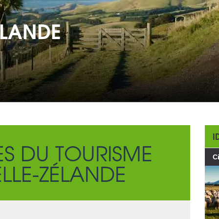
ÉLANDE
I
ES DU TOURISME
C
LLE-ZÉLANDE