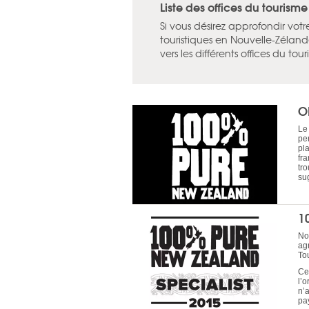
Liste des offices du tourism
Si vous désirez approfondir vot
touristiques en Nouvelle-Zélande
vers les différents offices du to
O
Le 
pe
pl
fr
tr
su
1
No
ag
To
Cet
l’
n’
pa