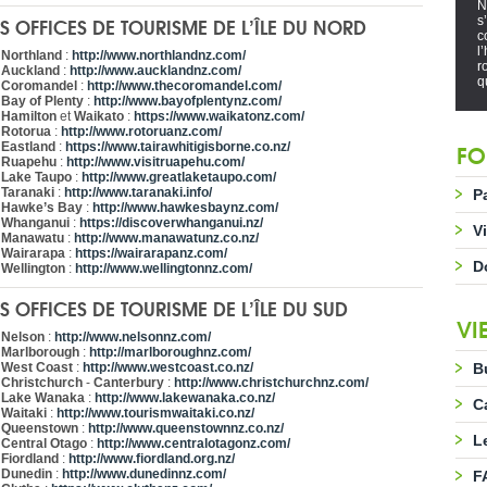
N
ES OFFICES DE TOURISME DE L’ÎLE DU NORD
s
c
l
Northland
:
http://www.northlandnz.com/
r
Auckland
:
http://www.aucklandnz.com/
q
Coromandel
:
http://www.thecoromandel.com/
Bay of Plenty
:
http://www.bayofplentynz.com/
Hamilton
et
Waikato
:
https://www.waikatonz.com/
Rotorua
:
http://www.rotoruanz.com/
FO
Eastland
:
https://www.tairawhitigisborne.co.nz/
Ruapehu
:
http://www.visitruapehu.com/
Lake Taupo
:
http://www.greatlaketaupo.com/
Taranaki
:
http://www.taranaki.info/
P
Hawke’s Bay
:
http://www.hawkesbaynz.com/
Whanganui
:
https://discoverwhanganui.nz/
V
Manawatu
:
http://www.manawatunz.co.nz/
Wairarapa
:
https://wairarapanz.com/
D
Wellington
:
http://www.wellingtonnz.com/
ES OFFICES DE TOURISME DE L’ÎLE DU SUD
VI
Nelson
:
http://www.nelsonnz.com/
Marlborough
:
http://marlboroughnz.com/
West Coast
:
http://www.westcoast.co.nz/
B
Christchurch
-
Canterbury
:
http://www.christchurchnz.com/
Lake Wanaka
:
http://www.lakewanaka.co.nz/
C
Waitaki
:
http://www.tourismwaitaki.co.nz/
Queenstown
:
http://www.queenstownnz.co.nz/
L
Central Otago
:
http://www.centralotagonz.com/
Fiordland
:
http://www.fiordland.org.nz/
Dunedin
:
http://www.dunedinnz.com/
F