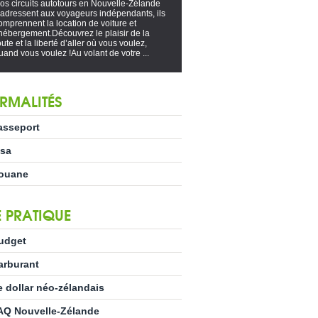
os circuits autotours en Nouvelle-Zélande
’adressent aux voyageurs indépendants, ils
omprennent la location de voiture et
’hébergement.Découvrez le plaisir de la
oute et la liberté d’aller où vous voulez,
uand vous voulez !Au volant de votre ...
RMALITÉS
asseport
isa
ouane
E PRATIQUE
udget
arburant
e dollar néo-zélandais
AQ Nouvelle-Zélande