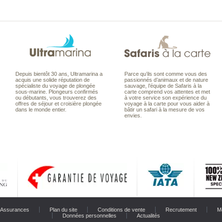
Depuis bientôt 30 ans, Ultramarina a
Parce qu’ils sont comme vous des
acquis une solide réputation de
passionnés d’animaux et de nature
spécialiste du voyage de plongée
sauvage, l’équipe de Safaris à la
sous-marine. Plongeurs confirmés
carte comprend vos attentes et met
ou débutants, vous trouverez des
à votre service son expérience du
offres de séjour et croisière plongée
voyage à la carte pour vous aider à
dans le monde entier.
bâtir un safari à la mesure de vos
envies.
Assurances
Plan du site
Conditions de vente
Recrutement
M
Données personnelles
Actualités