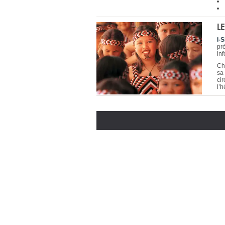
L
i-
pr
inf
Ch
sa 
cir
l’