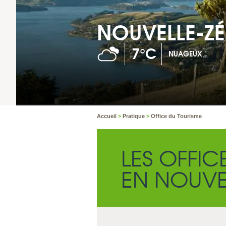
NOUVELLE-Z
7°C
NUAGEUX
Accueil
>
Pratique
>
Office du Tourisme
LES OFFIC
EN NOUVE