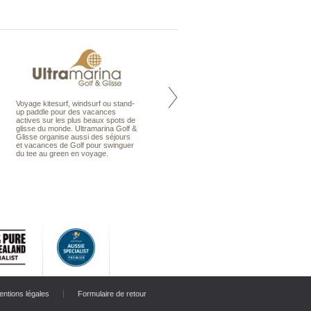
Voyage kitesurf, windsurf ou stand-
Maldives à la Carte propose tous
up paddle pour des vacances
les types de voyages aux Maldives,
actives sur les plus beaux spots de
en séjour ou en croisière, pour des
glisse du monde. Ultramarina Golf &
couples, des vacances en famille ou
Glisse organise aussi des séjours
individuels amateurs de croisière.
et vacances de Golf pour swinguer
Une sélection d’îles et hôtels, fruit
du tee au green en voyage.
d’un travail rigoureux, pour offrir le
meilleur des Maldives.
entions légales
Formulaire de retour