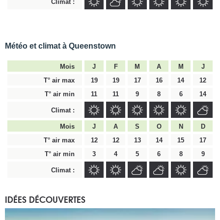
Climat :
Météo et climat à Queenstown
Mois
J
F
M
A
M
J
T° air max
19
19
17
16
14
12
T° air min
11
11
9
8
6
14
Climat :
Mois
J
A
S
O
N
D
T° air max
12
12
13
14
15
17
T° air min
3
4
5
6
8
9
Climat :
IDÉES DÉCOUVERTES