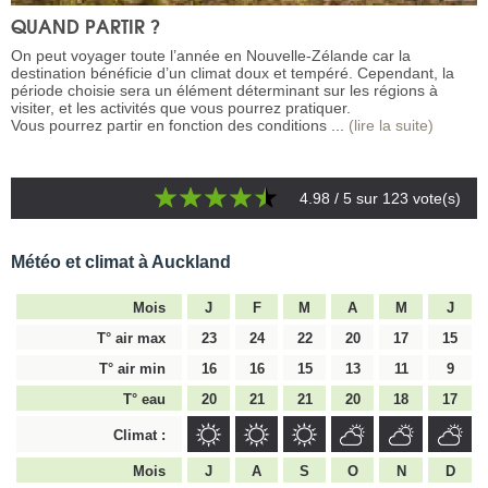
QUAND PARTIR ?
On peut voyager toute l’année en Nouvelle-Zélande car la
destination bénéficie d’un climat doux et tempéré. Cependant, la
période choisie sera un élément déterminant sur les régions à
visiter, et les activités que vous pourrez pratiquer.
Vous pourrez partir en fonction des conditions ...
(lire la suite)
4.98
/ 5 sur
123
vote(s)
Météo et climat à Auckland
Mois
J
F
M
A
M
J
T° air max
23
24
22
20
17
15
T° air min
16
16
15
13
11
9
T° eau
20
21
21
20
18
17
Climat :
Mois
J
A
S
O
N
D