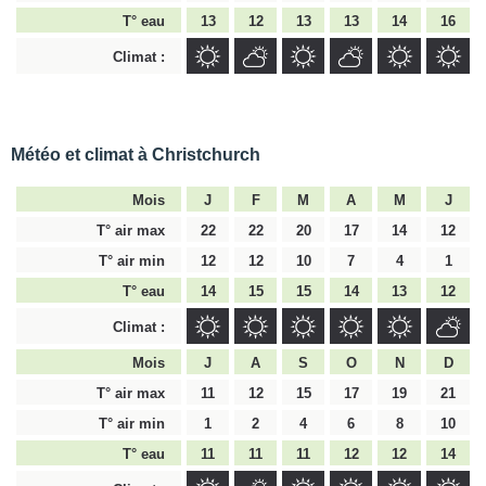
T° eau
13
12
13
13
14
16
Climat :
Météo et climat à Christchurch
Mois
J
F
M
A
M
J
T° air max
22
22
20
17
14
12
T° air min
12
12
10
7
4
1
T° eau
14
15
15
14
13
12
Climat :
Mois
J
A
S
O
N
D
T° air max
11
12
15
17
19
21
T° air min
1
2
4
6
8
10
T° eau
11
11
11
12
12
14