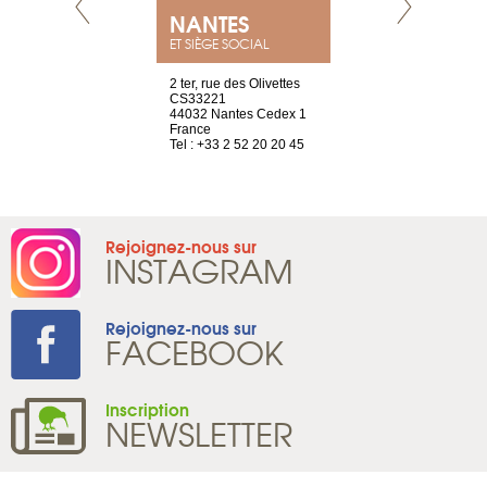
E
NANTES
PARIS
ET SIÈGE SOCIAL
choisy, 21
2 ter, rue des Olivettes
Nouvelle adr
ve
CS33221
12 rue de la
44032 Nantes Cedex 1
d’Antin
2 786 14 88
France
75009 Paris
Tel : +33 2 52 20 20 45
France
Tel : +33 1 8
Rejoignez-nous sur
INSTAGRAM
Rejoignez-nous sur
FACEBOOK
Inscription
NEWSLETTER