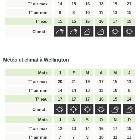
T° air max
14
15
16
18
19
21
T° air min
8
8
10
11
13
15
T° eau
15
15
16
16
17
19
Climat :
Météo et climat à Wellington
Mois
J
F
M
A
M
J
T° air max
20
21
19
17
15
13
T° air min
14
14
13
11
10
8
T° eau
17
17
17
16
15
14
Climat :
Mois
J
A
S
O
N
D
T° air max
12
13
14
16
17
19
T° air min
7
7
9
10
11
13