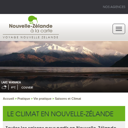
NOS AGENCES
VOYAGE NOUVELLE ZELANDE
LAKE WANAKA
6°C
COUVERT
Accueil
>
Pratique
>
Vie pratique
>
Saisons et Climat
LE CLIMAT EN NOUVELLE-ZÉLANDE
Toutes les saisons pour partir en Nouvelle-Zélande