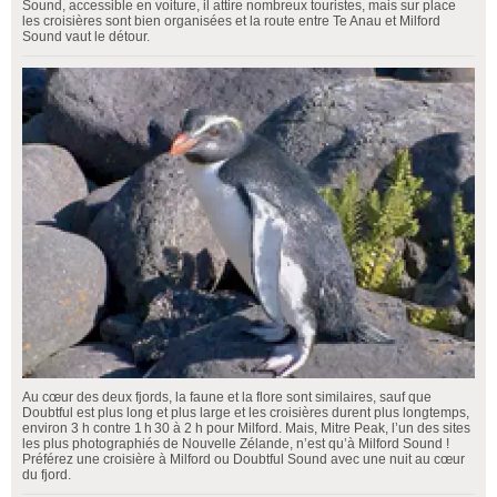
Sound, accessible en voiture, il attire nombreux touristes, mais sur place
les croisières sont bien organisées et la route entre Te Anau et Milford
Sound vaut le détour.
Au cœur des deux fjords, la faune et la flore sont similaires, sauf que
Doubtful est plus long et plus large et les croisières durent plus longtemps,
environ 3 h contre 1 h 30 à 2 h pour Milford. Mais, Mitre Peak, l’un des sites
les plus photographiés de Nouvelle Zélande, n’est qu’à Milford Sound !
Préférez une croisière à Milford ou Doubtful Sound avec une nuit au cœur
du fjord.