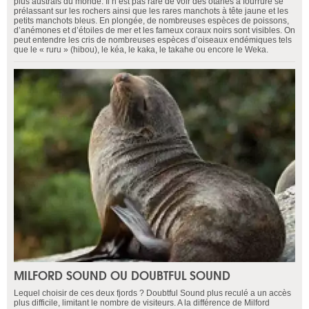
plus australs du monde. Il n’est pas rare de voir des otaries à fourrure se
prélassant sur les rochers ainsi que les rares manchots à tête jaune et les
petits manchots bleus. En plongée, de nombreuses espèces de poissons,
d’anémones et d’étoiles de mer et les fameux coraux noirs sont visibles. On
peut entendre les cris de nombreuses espèces d’oiseaux endémiques tels
que le « ruru » (hibou), le kéa, le kaka, le takahe ou encore le Weka.
MILFORD SOUND OU DOUBTFUL SOUND
Lequel choisir de ces deux fjords ? Doubtful Sound plus reculé a un accès
plus difficile, limitant le nombre de visiteurs. A la différence de Milford