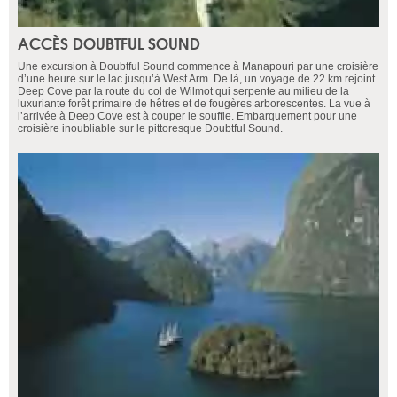
ACCÈS DOUBTFUL SOUND
Une excursion à Doubtful Sound commence à Manapouri par une croisière
d’une heure sur le lac jusqu’à West Arm. De là, un voyage de 22 km rejoint
Deep Cove par la route du col de Wilmot qui serpente au milieu de la
luxuriante forêt primaire de hêtres et de fougères arborescentes. La vue à
l’arrivée à Deep Cove est à couper le souffle. Embarquement pour une
croisière inoubliable sur le pittoresque Doubtful Sound.