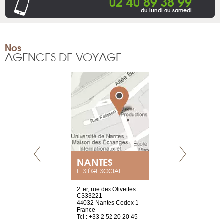
02 40 89 38 99
du lundi au samedi
Nos
AGENCES DE VOYAGE
E
NANTES
PARIS
ET SIÈGE SOCIAL
choisy, 21
2 ter, rue des Olivettes
Nouvelle adr
ve
CS33221
12 rue de la
44032 Nantes Cedex 1
d’Antin
2 786 14 88
France
75009 Paris
Tel : +33 2 52 20 20 45
France