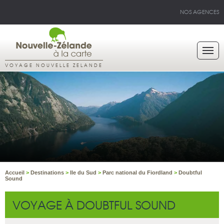
NOS AGENCES
VOYAGE NOUVELLE ZELANDE
Accueil
>
Destinations
>
Ile du Sud
>
Parc national du Fiordland
>
Doubtful
Sound
VOYAGE À DOUBTFUL SOUND