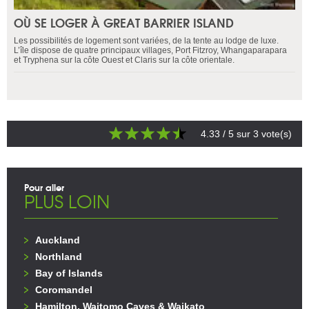
OÙ SE LOGER À GREAT BARRIER ISLAND
Les possibilités de logement sont variées, de la tente au lodge de luxe.
L’île dispose de quatre principaux villages, Port Fitzroy, Whangaparapara
et Tryphena sur la côte Ouest et Claris sur la côte orientale.
4.33
/ 5 sur
3
vote(s)
Pour aller
PLUS LOIN
Auckland
Northland
Bay of Islands
Coromandel
Hamilton, Waitomo Caves & Waikato