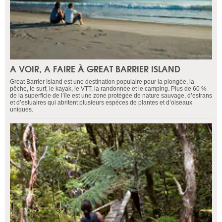
A VOIR, A FAIRE À GREAT BARRIER ISLAND
Great Barrier Island est une destination populaire pour la plongée, la
pêche, le surf, le kayak, le VTT, la randonnée et le camping. Plus de 60 %
de la superficie de l’île est une zone protégée de nature sauvage, d’estrans
et d’estuaires qui abritent plusieurs espèces de plantes et d’oiseaux
uniques.