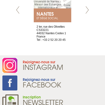
E
NANTES
PARIS
ET SIÈGE SOCIAL
choisy, 21
2 ter, rue des Olivettes
Nouvelle adr
ve
CS33221
12 rue de la
44032 Nantes Cedex 1
d’Antin
2 786 14 88
France
75009 Paris
Tel : +33 2 52 20 20 45
France
Tel : +33 1 8
Rejoignez-nous sur
INSTAGRAM
Rejoignez-nous sur
FACEBOOK
Inscription
NEWSLETTER