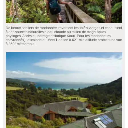
De beaux sentiers de randonnée traversent les forêts vierges et conduisent
à des sources naturelles d’eau chaude au milieu de magnifiques
paysages. Accès au barrage historique Kauri. Pour les randonneurs
chevronnés, l’escalade du Mont Hobson à 621 m d’altitude promet une vue
à 360° mémorable.