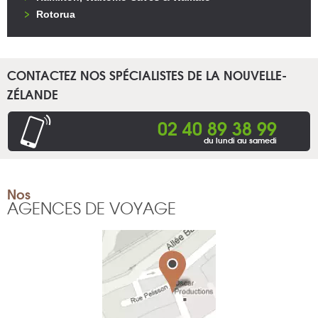
Rotorua
CONTACTEZ NOS SPÉCIALISTES DE LA NOUVELLE-
ZÉLANDE
02 40 89 38 99
du lundi au samedi
Nos
AGENCES DE VOYAGE