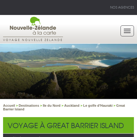
NOS AGENCES
VOYAGE NOUVELLE ZELANDE
Accueil
>
Destinations
>
Ile du Nord
>
Auckland
>
Le golfe d’Hauraki
>
Great
Barrier Island
VOYAGE À GREAT BARRIER ISLAND