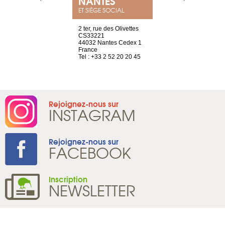
E
NANTES
PARIS
ET SIÈGE SOCIAL
choisy, 21
2 ter, rue des Olivettes
Nouvelle adr
ve
CS33221
12 rue de la
44032 Nantes Cedex 1
d’Antin
2 786 14 88
France
75009 Paris
Tel : +33 2 52 20 20 45
France
Tel : +33 1 8
Rejoignez-nous sur
INSTAGRAM
Rejoignez-nous sur
FACEBOOK
Inscription
NEWSLETTER