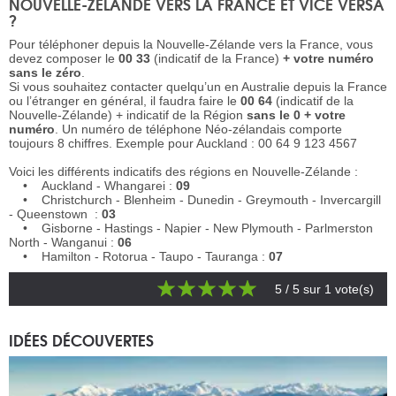
NOUVELLE-ZÉLANDE VERS LA FRANCE ET VICE VERSA
?
Pour téléphoner depuis la Nouvelle-Zélande vers la France, vous
devez composer le
00 33
(indicatif de la France)
+ votre numéro
sans le zéro
.
Si vous souhaitez contacter quelqu’un en Australie depuis la France
ou l’étranger en général, il faudra faire le
00 64
(indicatif de la
Nouvelle-Zélande) + indicatif de la Région
sans le 0 + votre
numéro
. Un numéro de téléphone Néo-zélandais comporte
toujours 8 chiffres. Exemple pour Auckland : 00 64 9 123 4567
Voici les différents indicatifs des régions en Nouvelle-Zélande :
• Auckland - Whangarei :
09
• Christchurch - Blenheim - Dunedin - Greymouth - Invercargill
- Queenstown :
03
• Gisborne - Hastings - Napier - New Plymouth - Parlmerston
North - Wanganui :
06
• Hamilton - Rotorua - Taupo - Tauranga :
07
5
/ 5 sur
1
vote(s)
IDÉES DÉCOUVERTES