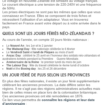
Le voltage en Nouvelle-Zélande est similaire au voltage français.
Le courant électrique a une tension de 220-240V et une fréquence
de 50Hz.
Les prises électriques ne sont pas les mêmes que celles que vous
connaissez en France. Elles se composent de trois fiches et
nécessitent l’utilisation d’un adaptateur. Vous en trouverez
facilement en France avant votre départ ou à votre arrivée dans le
pays.
QUELS SONT LES JOURS FÉRIÉS NÉO-ZÉLANDAIS ?
Au cours de l’année, on compte 10 jours fériés nationaux :
Le
Nouvel An
: les 1er et le 2 janvier
The Waitangi Day
: fête nationale célébrée le 6 février
Le
Vendredi Saint
et
lundi de Pâques
au mois d’avril
Anzac Day
: célébré le 25 avril en l’honneur des soldats néo-zélandais et
australiens tombés pendant la Première Guerre Mondiale.
Anniversaire de la Reine
: le premier lundi du mois de juin
The Labour Day
: fête du travail célébrée le 4eme lundi d’octobre
Noël
et the
Boxing day
: les 25 et 26 décembre
UN JOUR FÉRIÉ DE PLUS SELON LES PROVINCES
En plus des fêtes nationales, il existe un jour férié supplémentaire
célébrant les anciennes provinces. La date diffère selon les
régions. Il ne s’agit pas des régions administratives actuelles mais
bien de celles mises en place lors de la colonisation britannique.
Ces anciennes provinces ont été remodelées en 1876.
Ce lien vous permettra de
connaître les régions et leur date
d’anniversaire
: