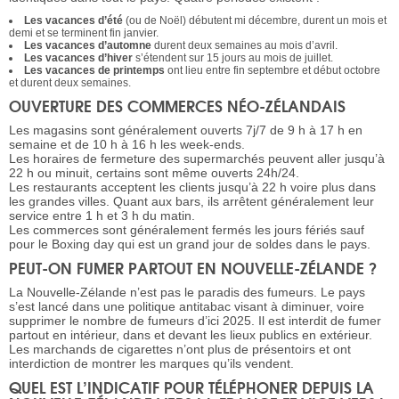
Les vacances d’été
(ou de Noël) débutent mi décembre, durent un mois et
demi et se terminent fin janvier.
Les vacances d’automne
durent deux semaines au mois d’avril.
Les vacances d’hiver
s’étendent sur 15 jours au mois de juillet.
Les vacances de printemps
ont lieu entre fin septembre et début octobre
et durent deux semaines.
OUVERTURE DES COMMERCES NÉO-ZÉLANDAIS
Les magasins sont généralement ouverts 7j/7 de 9 h à 17 h en
semaine et de 10 h à 16 h les week-ends.
Les horaires de fermeture des supermarchés peuvent aller jusqu’à
22 h ou minuit, certains sont même ouverts 24h/24.
Les restaurants acceptent les clients jusqu’à 22 h voire plus dans
les grandes villes. Quant aux bars, ils arrêtent généralement leur
service entre 1 h et 3 h du matin.
Les commerces sont généralement fermés les jours fériés sauf
pour le Boxing day qui est un grand jour de soldes dans le pays.
PEUT-ON FUMER PARTOUT EN NOUVELLE-ZÉLANDE ?
La Nouvelle-Zélande n’est pas le paradis des fumeurs. Le pays
s’est lancé dans une politique antitabac visant à diminuer, voire
supprimer le nombre de fumeurs d’ici 2025. Il est interdit de fumer
partout en intérieur, dans et devant les lieux publics en extérieur.
Les marchands de cigarettes n’ont plus de présentoirs et ont
interdiction de montrer les marques qu’ils vendent.
QUEL EST L’INDICATIF POUR TÉLÉPHONER DEPUIS LA