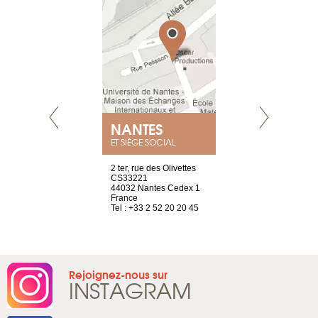
E
NANTES
PARIS
ET SIÈGE SOCIAL
choisy, 21
2 ter, rue des Olivettes
Nouvelle adr
ve
CS33221
12 rue de la
44032 Nantes Cedex 1
d’Antin
2 786 14 88
France
75009 Paris
Tel : +33 2 52 20 20 45
France
Tel : +33 1 8
Rejoignez-nous sur
INSTAGRAM