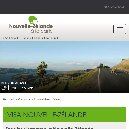
NOS AGENCES
VOYAGE NOUVELLE ZELANDE
NOUVELLE-ZÉLANDE
7°C
COUVERT
Accueil
>
Pratique
>
Formalites
>
Visa
VISA NOUVELLE-ZÉLANDE
Tous les visas pour la Nouvelle-Zélande