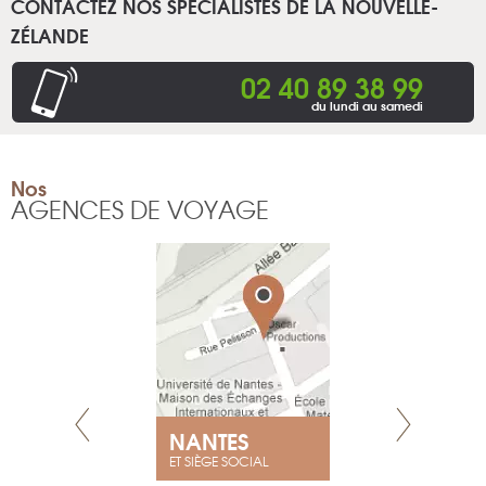
CONTACTEZ NOS SPÉCIALISTES DE LA NOUVELLE-
ZÉLANDE
02 40 89 38 99
du lundi au samedi
Nos
AGENCES DE VOYAGE
E
NANTES
PARIS
ET SIÈGE SOCIAL