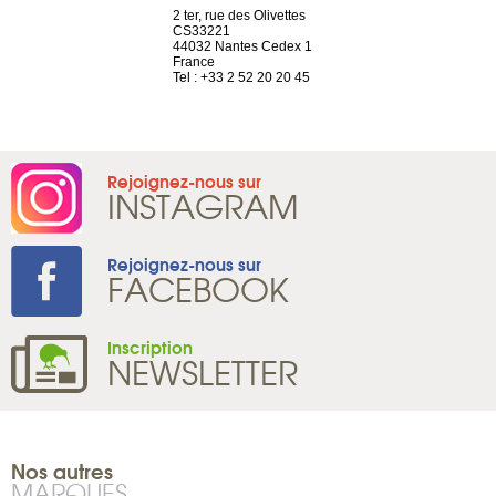
choisy, 21
2 ter, rue des Olivettes
Nouvelle adr
ve
CS33221
12 rue de la
44032 Nantes Cedex 1
d’Antin
2 786 14 88
France
75009 Paris
Tel : +33 2 52 20 20 45
France
Tel : +33 1 8
Rejoignez-nous sur
INSTAGRAM
Rejoignez-nous sur
FACEBOOK
Inscription
NEWSLETTER
Nos autres
MARQUES