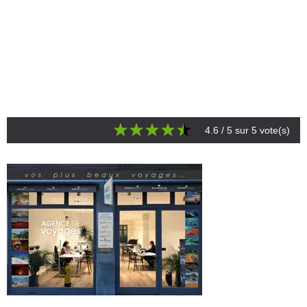
4.6
/ 5 sur
5
vote(s)