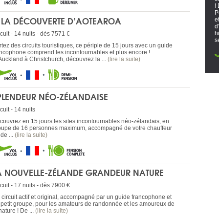
!
P
 LA DÉCOUVERTE D’AOTEAROA
e
d
h
cuit - 14 nuits - dès 7571 €
s
tez des circuits touristiques, ce périple de 15 jours avec un guide
ancophone comprend les incontournables et plus encore !
Auckland à Christchurch, découvrez la ...
(lire la suite)
PLENDEUR NÉO-ZÉLANDAISE
cuit - 14 nuits
couvrez en 15 jours les sites incontournables néo-zélandais, en
oupe de 16 personnes maximum, accompagné de votre chauffeur
de ...
(lire la suite)
A NOUVELLE-ZÉLANDE GRANDEUR NATURE
cuit - 17 nuits - dès 7900 €
 circuit actif et original, accompagné par un guide francophone et
 petit groupe, pour les amateurs de randonnée et les amoureux de
nature ! De ...
(lire la suite)