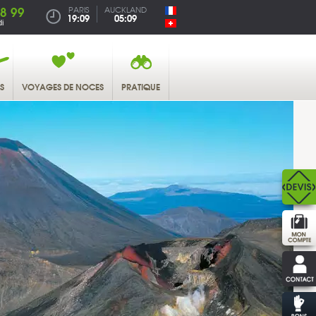
38 99
PARIS
AUCKLAND
19:09
05:09
i
S
VOYAGES DE NOCES
PRATIQUE