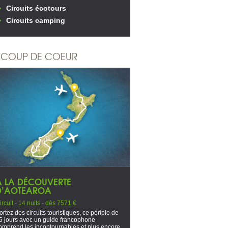
Circuits écotours
Circuits camping
COUP DE COEUR
À LA DÉCOUVERTE
D’AOTEAROA
ircuit - 14 nuits - dès 7571 €
ortez des circuits touristiques, ce périple de
5 jours avec un guide francophone
omprend les incontournables et plus encore