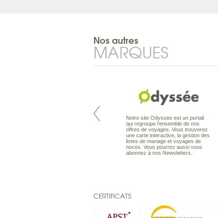
Nos autres
MARQUES
Pacifique à la carte est le spécialiste
Notre site Odyssee est un portail
des voyages dans le Pacifique.
qui regroupe l’ensemble de nos
Partez à l’autre bout du monde, en
offres de voyages. Vous trouverez
séjour ou en croisière, pour
une carte interactive, la gestion des
découvrir des peuples et des îles
listes de mariage et voyages de
toujours plus surprenants, en hôtels
noces. Vous pourrez aussi vous
de luxe, comme dans des pensions
abonnez à nos Newsletters.
de charme.
CERTIFICATS