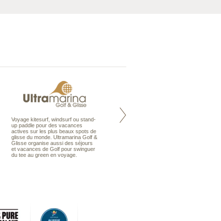
Voyage kitesurf, windsurf ou stand-
Maldives à la Carte propose tous
up paddle pour des vacances
les types de voyages aux Maldives,
actives sur les plus beaux spots de
en séjour ou en croisière, pour des
glisse du monde. Ultramarina Golf &
couples, des vacances en famille ou
Glisse organise aussi des séjours
individuels amateurs de croisière.
et vacances de Golf pour swinguer
Une sélection d’îles et hôtels, fruit
du tee au green en voyage.
d’un travail rigoureux, pour offrir le
meilleur des Maldives.