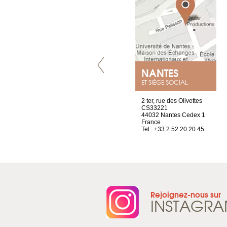
GENÈVE
NANTES
ET SIÈGE SOCIAL
rue de Montchoisy, 21
2 ter, rue des Olivettes
1207 Genève
CS33221
Suisse
44032 Nantes Cedex 1
Tel : +41 22 786 14 88
France
Tel : +33 2 52 20 20 45
Rejoignez-nous sur
INSTAGR