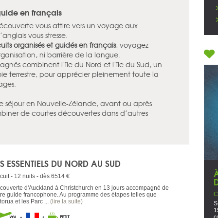
uide en français
découverte vous attire vers un voyage aux
anglais vous stresse.
cuits organisés et guidés en français
, voyagez
organisation, ni barrière de la langue.
gnés combinent l’île du Nord et l’île du Sud, un
 terrestre, pour apprécier pleinement toute la
ages.
re séjour en Nouvelle-Zélande, avant ou après
mbiner de courtes découvertes dans d’autres
ES ESSENTIELS DU NORD AU SUD
cuit - 12 nuits - dès 6514 €
couverte d'Auckland à Christchurch en 13 jours accompagné de
C
tre guide francophone. Au programme des étapes telles que
orua et les Parc ...
(lire la suite)
S
1
c