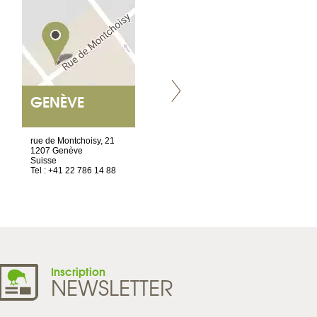
GENÈVE
NANTES
ET SIÈGE SOCIAL
rue de Montchoisy, 21
2 ter, rue des Olivettes
1207 Genève
CS33221
Suisse
44032 Nantes Cedex 1
Tel : +41 22 786 14 88
France
Tel : +33 2 52 20 20 45
Inscription
NEWSLETTER