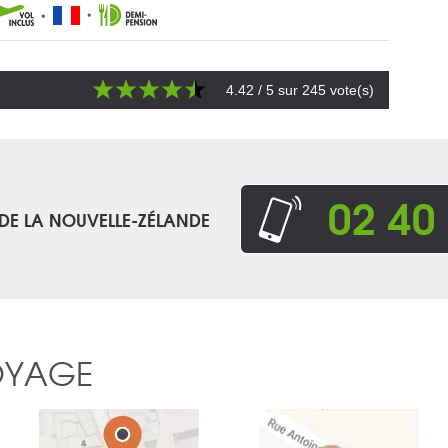
4.42
/ 5 sur
245
vote(s)
02 40
 DE LA NOUVELLE-ZÉLANDE
OYAGE