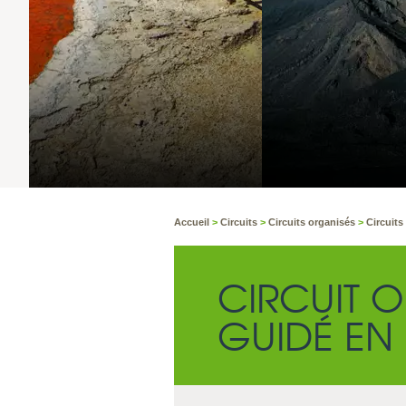
TONGARIRO 
-7°C
COUVERT
Accueil
>
Circuits
>
Circuits organisés
>
Circuits
CIRCUIT O
GUIDÉ EN