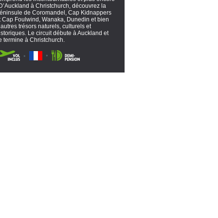
 D’Auckland à Christchurch, découvrez la
éninsule de Coromandel, Cap Kidnappers
t Cap Foulwind, Wanaka, Dunedin et bien
’autres trésors naturels, culturels et
istoriques. Le circuit débute à Auckland et
e termine à Christchurch.