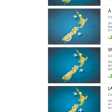
À
Cir
Sor
fr
D’
S
Cir
Dé
gr
gui
L
Cir
Un
en
la 