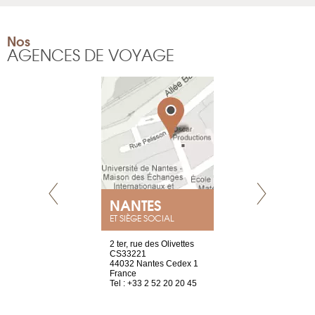
Nos
AGENCES DE VOYAGE
E
NANTES
PARIS
ET SIÈGE SOCIAL
choisy, 21
2 ter, rue des Olivettes
Nouvelle adr
ve
CS33221
12 rue de la
44032 Nantes Cedex 1
d’Antin
2 786 14 88
France
75009 Paris
Tel : +33 2 52 20 20 45
France
Tel : +33 1 8