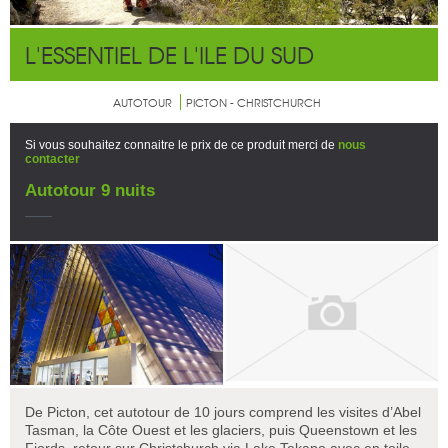
L'ESSENTIEL DE L'ILE DU SUD
AUTOTOUR
PICTON - CHRISTCHURCH
Si vous souhaitez connaitre le prix de ce produit merci de
nous
contacter
Autotour 9 nuits
De Picton, cet autotour de 10 jours comprend les visites d’Abel
Tasman, la Côte Ouest et les glaciers, puis Queenstown et les
Fjords, retour sur Christchurch via Lake Tekapo avec en toile