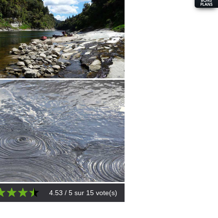
4.53
/ 5 sur
15
vote(s)