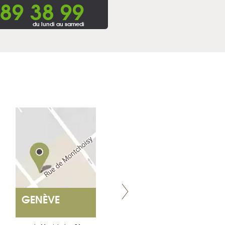
 89 38 99
du lundi au samedi
GENÈVE
NANTES
ET SIÈGE SOCIAL