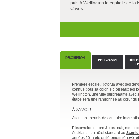
puis à Wellington la capitale de la
Caves.
DESCRIPTION
PROGRAMME
HÉBER
OP
Première escale, Rotorua avec ses geys
connue pour sa colonie d’oiseaux les fo
Wellington, une ville surprenante avec 
étape sera une randonnée au cœur du P
À SAVOIR
Attention : permis de conduire internat
Réservation de pré & post-nuit, nous co
Auckland : en hôtel standard au
Scenic
années 50, a été entièrement rénové, et 