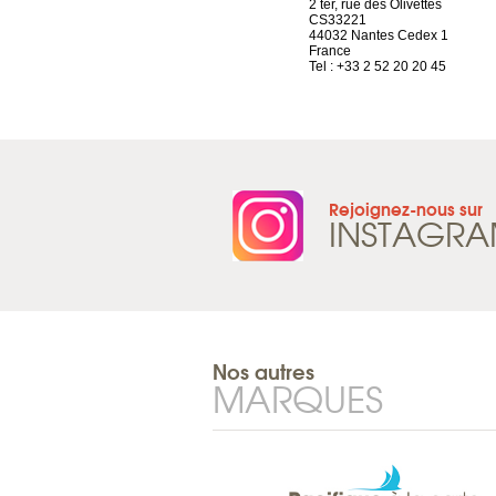
rue de Montchoisy, 21
2 ter, rue des Olivettes
1207 Genève
CS33221
Suisse
44032 Nantes Cedex 1
Tel : +41 22 786 14 88
France
Tel : +33 2 52 20 20 45
Rejoignez-nous sur
INSTAGR
Nos autres
MARQUES