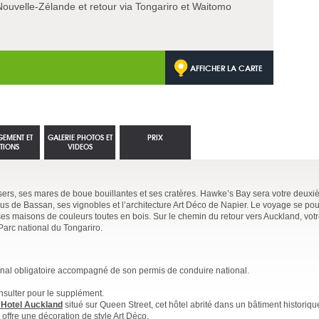
 Nouvelle-Zélande et retour via Tongariro et Waitomo
AFFICHER LA CARTE
GEMENT ET
GALERIE PHOTOS ET
PRIX
TIONS
VIDEOS
ers, ses mares de boue bouillantes et ses cratères. Hawke’s Bay sera votre deuxi
us de Bassan, ses vignobles et l’architecture Art Déco de Napier. Le voyage se pou
ses maisons de couleurs toutes en bois. Sur le chemin du retour vers Auckland, vot
arc national du Tongariro.
ional obligatoire accompagné de son permis de conduire national.
nsulter pour le supplément.
 Hotel Auckland
situé sur Queen Street, cet hôtel abrité dans un bâtiment historiqu
offre une décoration de style Art Déco.