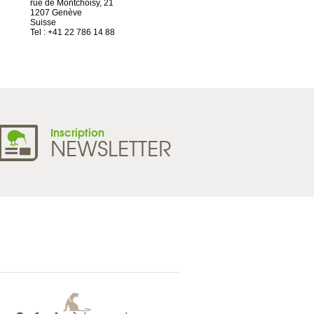
rue de Montchoisy, 21
2 ter, rue des Olivettes
1207 Genève
CS33221
Suisse
44032 Nantes Cedex 1
Tel : +41 22 786 14 88
France
Tel : +33 2 52 20 20 45
Inscription
NEWSLETTER