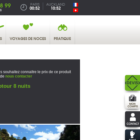
38 99
PARIS
AUCKLAND
00:52
10:52
i
S
VOYAGES DE NOCES
PRATIQUE
s souhaitez connaitre le prix de ce produit
 de
nous contacter
tour 8 nuits