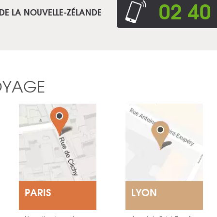
02 40
 DE LA NOUVELLE-ZÉLANDE
OYAGE
PARIS
LYON