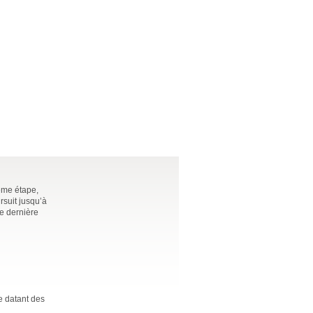
ème étape,
rsuit jusqu’à
re dernière
e datant des