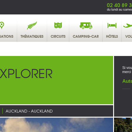
02 40 89 
du lundi au samed
NATIONS
THÉMATIQUES
CIRCUITS
CAMPING-CAR
HÔTELS
VOL
EXPLORER
Si vou
merci
Auto
AUCKLAND - AUCKLAND