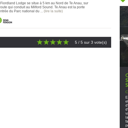
 Fiordland Lodge se situe à 5 km au Nord de Te Anau, sur
route qui conduit au Milford Sound. Te Anau est la porte
ntrée du Parc national du ...
(lire la suite)
5
/ 5 sur
3
vote(s)
C
E
e
d
d
v
l
f
p