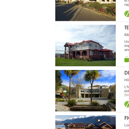
et
rap
T
B&
Un
im
an
D
Hô
L'h
po
(li
F
Lo