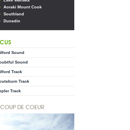
Lake Wanaka
Aoraki Mount Cook
Southland
Dunedin
CUS
ilford Sound
oubtful Sound
ilford Track
outeburn Track
epler Track
COUP DE COEUR