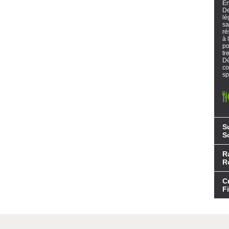
En
De
lé
sa
ré
à 
po
tr
Dé
co
sp
S
S
R
R
C
F