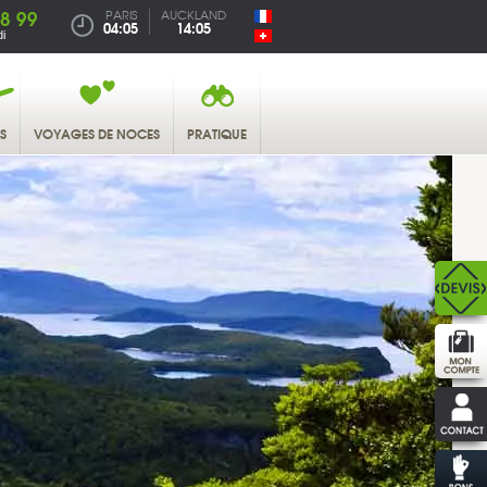
38 99
PARIS
AUCKLAND
04:05
14:05
i
S
VOYAGES DE NOCES
PRATIQUE