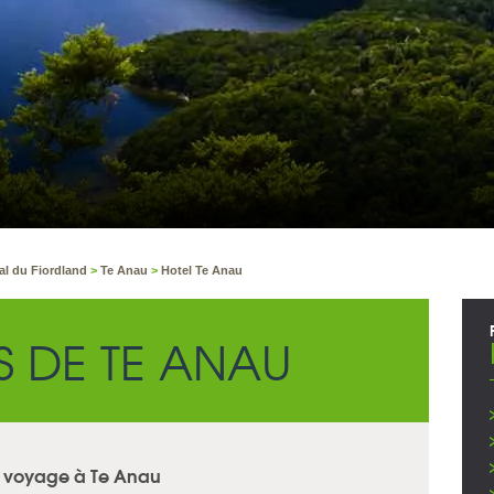
al du Fiordland
>
Te Anau
>
Hotel Te Anau
S DE TE ANAU
re voyage à Te Anau