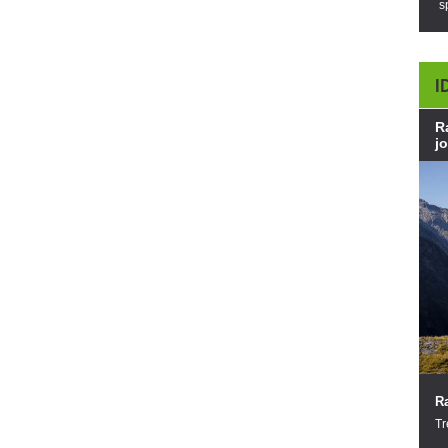
s
I
R
j
Ra
Tr