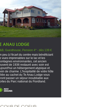
TE ANAU LODGE
&B, Guesthouse, Pension 4* - dès 139 €
n peu à l'écart du centre mais bénéficiant
e vues imprenables sur le lac et les
ontagnes environnantes, cet ancien
ouvent de 1936 restauré avec soin est
ujourd'hui un hébergement atypique et
lein de charme. L'hospitalité de votre hôte
lliée au cachet du Te Anau Lodge vous
eront passer un séjour inoubliable aux
ortes du Parc national du Fiordland.
COUP DE COEUR