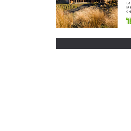
Le
la 
d’e