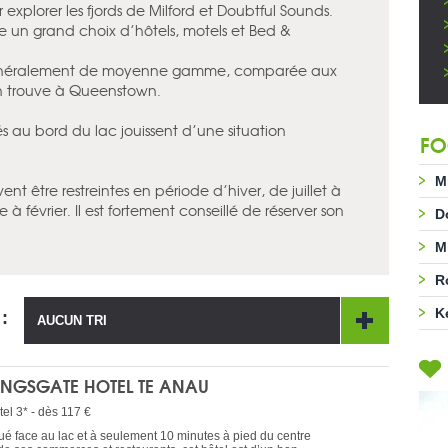
 explorer les fjords de Milford et Doubtful Sounds.
ffre un grand choix d’hôtels, motels et Bed &
 généralement de moyenne gamme, comparée aux
on trouve à Queenstown.
ués au bord du lac jouissent d’une situation
FO
M
vent être restreintes en période d’hiver, de juillet à
à février. Il est fortement conseillé de réserver son
D
M
R
K
 :
AUCUN TRI
INGSGATE HOTEL TE ANAU
tel 3* - dès 117 €
tué face au lac et à seulement 10 minutes à pied du centre