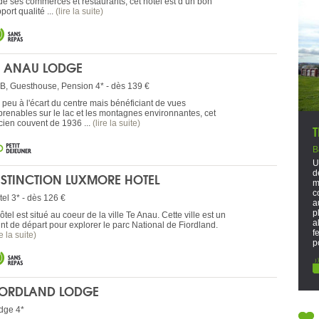
 de ses commerces et restaurants, cet hôtel est d’un bon
port qualité ...
(lire la suite)
E ANAU LODGE
B, Guesthouse, Pension 4* - dès 139 €
 peu à l'écart du centre mais bénéficiant de vues
prenables sur le lac et les montagnes environnantes, cet
cien couvent de 1936 ...
(lire la suite)
B
U
d
ISTINCTION LUXMORE HOTEL
m
c
tel 3* - dès 126 €
a
p
ôtel est situé au coeur de la ville Te Anau. Cette ville est un
a
int de départ pour explorer le parc National de Fiordland.
f
re la suite)
p
IORDLAND LODGE
dge 4*