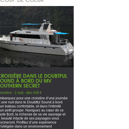
CROISIÈRE DANS LE DOUBTFUL
SOUND À BORD DU MV
SOUTHERN SECRET
roisière - 1 nuit - dès 438 €
mbarquez pour une croisière d’une journée
t une nuit dans le Doubtful Sound à bord
'un bateau confortable, et dans l'intimité
'un petit groupe. Naviguez au cœur de ce
aste fjord, la richesse de sa vie sauvage et
a beauté intacte de ses paysages vous
ascineront. Profitez d’une expérience
rivilégiée dans un environnement