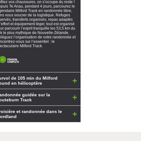
filez vos chaussures, on s’occupe du reste !
puis Te Anau, pendant 4 jours, parcourez le
gendaire Milford Track en randonnée libre,
ns vous soucier de la logistique. Refuges
servés, transferts organisés, repas adaptés
l’effort et équipement léger, tout est organisé
ur parcourir l’esprit tranquille les 53,5 km du
ek le plus mythique de Nouvelle-Zélande.
léguez l’organisation de votre randonnée et
ncentrez-vous sur l’essentiel : le
ectaculaire Milford Track.
urvol de 105 min du Milford
ound en hélicoptère
andonnée guidée sur la
outeburn Track
roisière et randonnée dans le
iordland