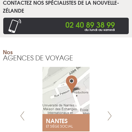
CONTACTEZ NOS SPÉCIALISTES DE LA NOUVELLE-
ZÉLANDE
02 40 89 38 99
du lundi au samedi
Nos
AGENCES DE VOYAGE
E
NANTES
PARIS
ET SIÈGE SOCIAL