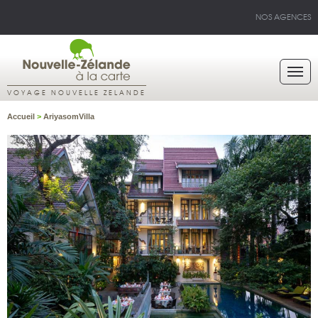
NOS AGENCES
VOYAGE NOUVELLE ZELANDE
Accueil
>
AriyasomVilla