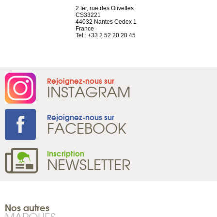
choisy, 21
2 ter, rue des Olivettes
Nouvelle adr
ve
CS33221
12 rue de la
44032 Nantes Cedex 1
d’Antin
2 786 14 88
France
75009 Paris
Tel : +33 2 52 20 20 45
France
Tel : +33 1 8
Rejoignez-nous sur
INSTAGRAM
Rejoignez-nous sur
FACEBOOK
Inscription
NEWSLETTER
Nos autres
MARQUES