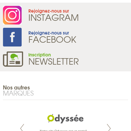
Rejoignez-nous sur
INSTAGRAM
Rejoignez-nous sur
FACEBOOK
Inscription
NEWSLETTER
Nos autres
MARQUES
te est le spécialiste
Notre site Odyssee est un portail
Depuis bientôt 30 