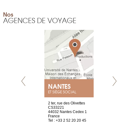
Nos
AGENCES DE VOYAGE
E
NANTES
PARIS
ET SIÈGE SOCIAL
choisy, 21
2 ter, rue des Olivettes
Nouvelle adr
ve
CS33221
12 rue de la
44032 Nantes Cedex 1
d’Antin
2 786 14 88
France
75009 Paris
Tel : +33 2 52 20 20 45
France
Tel : +33 1 8