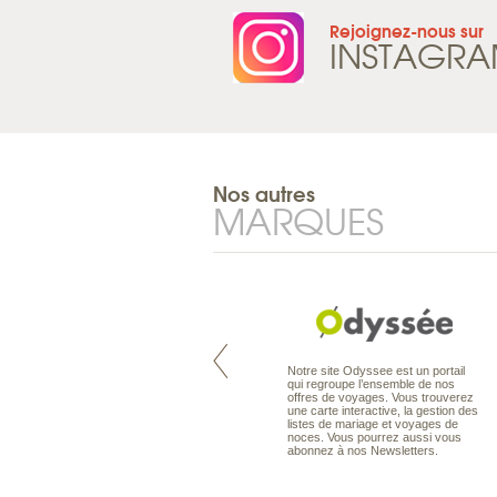
Rejoignez-nous sur
INSTAGR
Nos autres
MARQUES
Pacifique à la carte est le spécialiste
Notre site Odyssee est un portail
des voyages dans le Pacifique.
qui regroupe l’ensemble de nos
Partez à l’autre bout du monde, en
offres de voyages. Vous trouverez
séjour ou en croisière, pour
une carte interactive, la gestion des
découvrir des peuples et des îles
listes de mariage et voyages de
toujours plus surprenants, en hôtels
noces. Vous pourrez aussi vous
de luxe, comme dans des pensions
abonnez à nos Newsletters.
de charme.