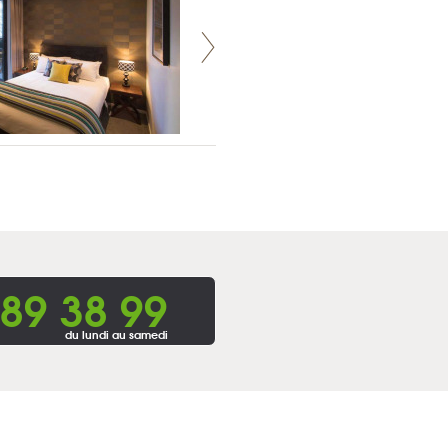
 89 38 99
du lundi au samedi