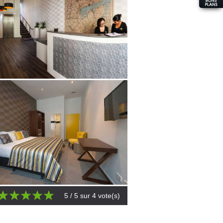
5
/ 5 sur
4
vote(s)