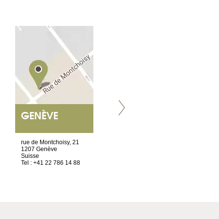
GENÈVE
NANTES
ET SIÈGE SOCIAL
rue de Montchoisy, 21
2 ter, rue des Olivettes
1207 Genève
CS33221
Suisse
44032 Nantes Cedex 1
Tel : +41 22 786 14 88
France
Tel : +33 2 52 20 20 45