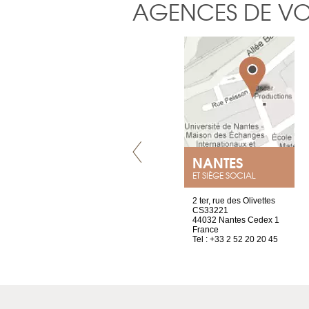
AGENCES DE V
GENÈVE
NANTES
ET SIÈGE SOCIAL
rue de Montchoisy, 21
2 ter, rue des Olivettes
1207 Genève
CS33221
Suisse
44032 Nantes Cedex 1
Tel : +41 22 786 14 88
France
Tel : +33 2 52 20 20 45