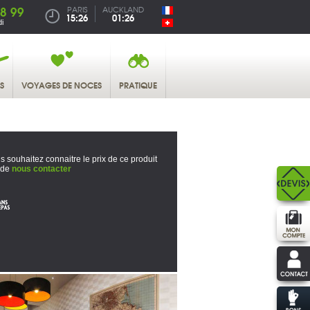
38 99
PARIS
AUCKLAND
15:26
01:26
i
S
VOYAGES DE NOCES
PRATIQUE
s souhaitez connaitre le prix de ce produit
 de
nous contacter