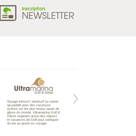
Inscription
NEWSLETTER
Voyage kitesurf, windsurf ou stand-
Maldives à la Carte propose tous
up paddle pour des vacances
les types de voyages aux Maldives,
actives sur les plus beaux spots de
en séjour ou en croisière, pour des
glisse du monde. Ultramarina Golf &
couples, des vacances en famille ou
Glisse organise aussi des séjours
individuels amateurs de croisière.
et vacances de Golf pour swinguer
Une sélection d’îles et hôtels, fruit
du tee au green en voyage.
d’un travail rigoureux, pour offrir le
meilleur des Maldives.