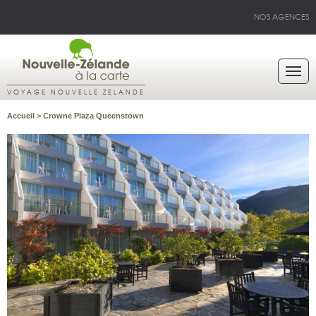
NOS AGENCES
VOYAGE NOUVELLE ZELANDE
Accueil
>
Crowne Plaza Queenstown