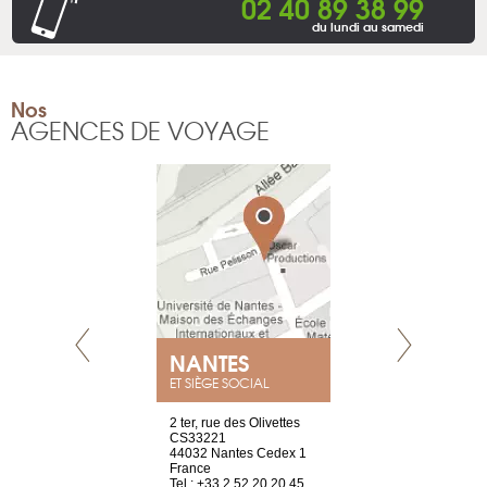
02 40 89 38 99
du lundi au samedi
Nos
AGENCES DE VOYAGE
E
NANTES
PARIS
ET SIÈGE SOCIAL
choisy, 21
2 ter, rue des Olivettes
Nouvelle adr
ve
CS33221
12 rue de la
44032 Nantes Cedex 1
d’Antin
2 786 14 88
France
75009 Paris
Tel : +33 2 52 20 20 45
France