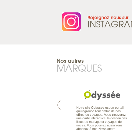
Rejoignez-nous sur
INSTAGR
Nos autres
MARQUES
Pacifique à la carte est le spécialiste
Notre site Odyssee est un portail
des voyages dans le Pacifique.
qui regroupe l’ensemble de nos
Partez à l’autre bout du monde, en
offres de voyages. Vous trouverez
séjour ou en croisière, pour
une carte interactive, la gestion des
découvrir des peuples et des îles
listes de mariage et voyages de
toujours plus surprenants, en hôtels
noces. Vous pourrez aussi vous
de luxe, comme dans des pensions
abonnez à nos Newsletters.
de charme.