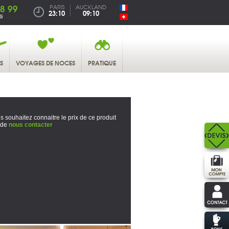
38 99
PARIS
AUCKLAND
23:10
09:10
i
S
VOYAGES DE NOCES
PRATIQUE
s souhaitez connaitre le prix de ce produit
 de
nous contacter