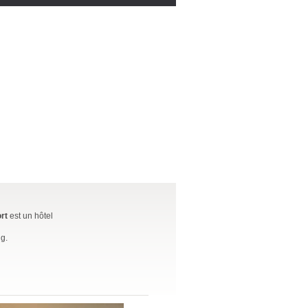
rt
est un hôtel
ng.