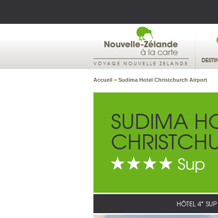
DESTI
VOYAGE NOUVELLE ZELANDE
Accueil
>
Sudima Hotel Christchurch Airport
SUDIMA H
CHRISTCH
Sup
HÔTEL 4* SUP