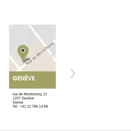
GENÈVE
NANTES
ET SIÈGE SOCIAL
rue de Montchoisy, 21
2 ter, rue des Olivettes
1207 Genève
CS33221
Suisse
44032 Nantes Cedex 1
Tel : +41 22 786 14 88
France
Tel : +33 2 52 20 20 45