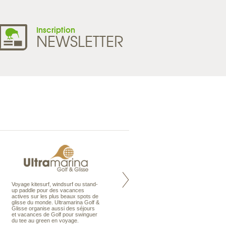
Inscription
NEWSLETTER
Voyage kitesurf, windsurf ou stand-
Maldives à la Carte propose tous
up paddle pour des vacances
les types de voyages aux Maldives,
actives sur les plus beaux spots de
en séjour ou en croisière, pour des
glisse du monde. Ultramarina Golf &
couples, des vacances en famille ou
Glisse organise aussi des séjours
individuels amateurs de croisière.
et vacances de Golf pour swinguer
Une sélection d’îles et hôtels, fruit
du tee au green en voyage.
d’un travail rigoureux, pour offrir le