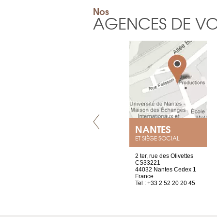
Nos
AGENCES DE V
GENÈVE
NANTES
ET SIÈGE SOCIAL
rue de Montchoisy, 21
2 ter, rue des Olivettes
1207 Genève
CS33221
Suisse
44032 Nantes Cedex 1
Tel : +41 22 786 14 88
France
Tel : +33 2 52 20 20 45