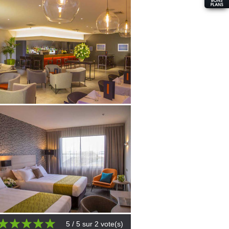
5
/ 5 sur
2
vote(s)