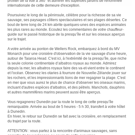
profiter de la vue à 360° et admirer les superbes jardins de renommée
internationale de cette demeure d'exception.
Poursuivez le long de la péninsule, célèbre pour la richesse de sa vie
sauvage, ses paysages côtiers spectaculaires et ses plages désertes. Ce
bout de terre long de 24 km abrite quelques-unes des espèces animales
les plus rares au monde. Ecoutez les commentaires de votre chauffeur-
guide sur le passé historique de la presqu’île et sur les oiseaux aperçus
sur le trajet.
A votre arrivée au ponton de Wellers Rock, embarquez à bord du MV
Monarch pour une croisière d'observation de la vie sauvage d'une heure,
autour de Taiaroa Head. C'est ici, à l'extrémité de la presqu’île, que niche
la seule colonie continentale d’albatros royaux au monde. Admirez
depuis la mer, les albatros royaux faire des va-et-vient entre le continent
et l'océan. Observez les otaries à fourrure de Nouvelle-Zélande jouer sur
les rochers, et les impressionnants lions de mer regagner la plage. C'est
en mer que vous aurez le plus de chance d'observer les oiseaux marins,
incluant d'autres espèces d'albatros, et des pétrels. Manchots, dauphins
et autres mammifères marins peuvent aussi être aperçus.
Vous regagnerez Dunedin par la route le long de cette presqu’île
remarquable. Arrivée au bout de 5 heures - 5 h 30, transfert à votre hôtel
à Dunedin.
En hiver, le retour sur Dunedin se fait avec la croisière, en remplacement
du trajet par la route.
ATTENTION : vous partez à la rencontre d'animaux sauvages, sans