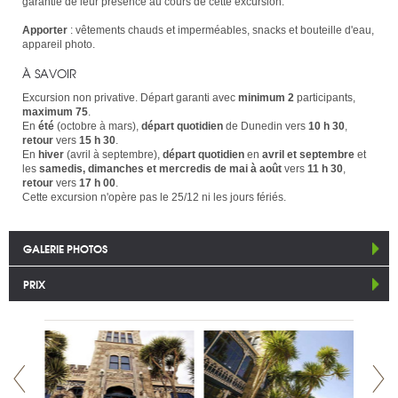
garantie de leur présence au cours de cette excursion.
Apporter
: vêtements chauds et imperméables, snacks et bouteille d'eau,
appareil photo.
À SAVOIR
Excursion non privative. Départ garanti avec
minimum 2
participants,
maximum 75
.
En
été
(octobre à mars),
départ quotidien
de Dunedin vers
10 h 30
,
retour
vers
15 h 30
.
En
hiver
(avril à septembre),
départ quotidien
en
avril et septembre
et
les
samedis, dimanches et mercredis de mai à août
vers
11 h 30
,
retour
vers
17 h 00
.
Cette excursion n'opère pas le 25/12 ni les jours fériés.
GALERIE PHOTOS
PRIX