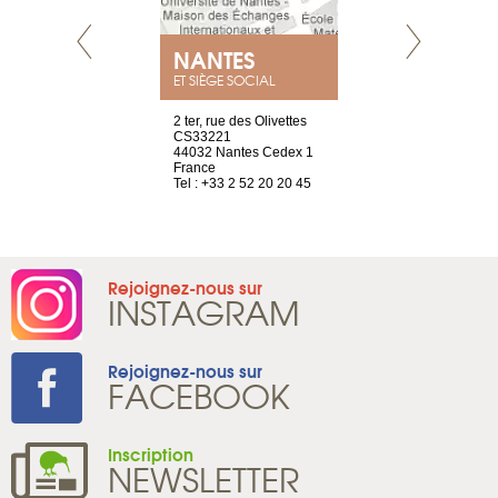
E
NANTES
PARIS
ET SIÈGE SOCIAL
choisy, 21
2 ter, rue des Olivettes
Nouvelle adr
ve
CS33221
12 rue de la
44032 Nantes Cedex 1
d’Antin
2 786 14 88
France
75009 Paris
Tel : +33 2 52 20 20 45
France
Tel : +33 1 8
Rejoignez-nous sur
INSTAGRAM
Rejoignez-nous sur
FACEBOOK
Inscription
NEWSLETTER