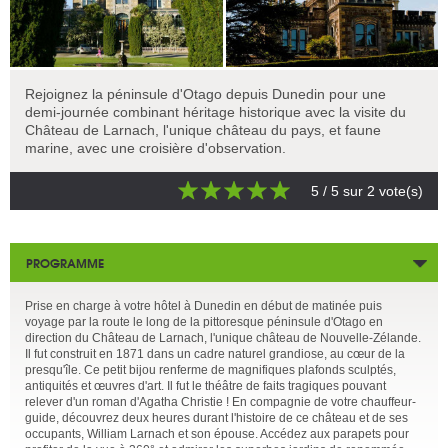
Rejoignez la péninsule d'Otago depuis Dunedin pour une
demi-journée combinant héritage historique avec la visite du
Château de Larnach, l'unique château du pays, et faune
marine, avec une croisière d'observation.
5
/ 5 sur
2
vote(s)
PROGRAMME
Prise en charge à votre hôtel à Dunedin en début de matinée puis
voyage par la route le long de la pittoresque péninsule d'Otago en
direction du Château de Larnach, l'unique château de Nouvelle-Zélande.
Il fut construit en 1871 dans un cadre naturel grandiose, au cœur de la
presqu'île. Ce petit bijou renferme de magnifiques plafonds sculptés,
antiquités et œuvres d'art. Il fut le théâtre de faits tragiques pouvant
relever d'un roman d'Agatha Christie ! En compagnie de votre chauffeur-
guide, découvrez deux heures durant l'histoire de ce château et de ses
occupants, William Larnach et son épouse. Accédez aux parapets pour