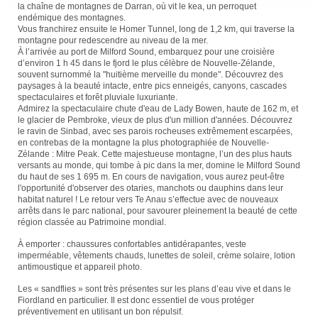
la chaîne de montagnes de Darran, où vit le kea, un perroquet
endémique des montagnes.
Vous franchirez ensuite le Homer Tunnel, long de 1,2 km, qui traverse la
montagne pour redescendre au niveau de la mer.
À l’arrivée au port de Milford Sound, embarquez pour une croisière
d’environ 1 h 45 dans le fjord le plus célèbre de Nouvelle-Zélande,
souvent surnommé la "huitième merveille du monde". Découvrez des
paysages à la beauté intacte, entre pics enneigés, canyons, cascades
spectaculaires et forêt pluviale luxuriante.
Admirez la spectaculaire chute d'eau de Lady Bowen, haute de 162 m, et
le glacier de Pembroke, vieux de plus d'un million d'années. Découvrez
le ravin de Sinbad, avec ses parois rocheuses extrêmement escarpées,
en contrebas de la montagne la plus photographiée de Nouvelle-
Zélande : Mitre Peak. Cette majestueuse montagne, l’un des plus hauts
versants au monde, qui tombe à pic dans la mer, domine le Milford Sound
du haut de ses 1 695 m. En cours de navigation, vous aurez peut-être
l'opportunité d'observer des otaries, manchots ou dauphins dans leur
habitat naturel ! Le retour vers Te Anau s’effectue avec de nouveaux
arrêts dans le parc national, pour savourer pleinement la beauté de cette
région classée au Patrimoine mondial.
À emporter : chaussures confortables antidérapantes, veste
imperméable, vêtements chauds, lunettes de soleil, crème solaire, lotion
antimoustique et appareil photo.
Les « sandflies » sont très présentes sur les plans d’eau vive et dans le
Fiordland en particulier. Il est donc essentiel de vous protéger
préventivement en utilisant un bon répulsif.