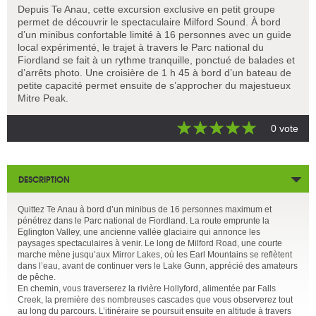
Depuis Te Anau, cette excursion exclusive en petit groupe
permet de découvrir le spectaculaire Milford Sound. À bord
d’un minibus confortable limité à 16 personnes avec un guide
local expérimenté, le trajet à travers le Parc national du
Fiordland se fait à un rythme tranquille, ponctué de balades et
d’arrêts photo. Une croisière de 1 h 45 à bord d’un bateau de
petite capacité permet ensuite de s’approcher du majestueux
Mitre Peak.
0 vote
DESCRIPTION
Quittez Te Anau à bord d’un minibus de 16 personnes maximum et
pénétrez dans le Parc national de Fiordland. La route emprunte la
Eglington Valley, une ancienne vallée glaciaire qui annonce les
paysages spectaculaires à venir. Le long de Milford Road, une courte
marche mène jusqu’aux Mirror Lakes, où les Earl Mountains se reflètent
dans l’eau, avant de continuer vers le Lake Gunn, apprécié des amateurs
de pêche.
En chemin, vous traverserez la rivière Hollyford, alimentée par Falls
Creek, la première des nombreuses cascades que vous observerez tout
au long du parcours. L’itinéraire se poursuit ensuite en altitude à travers