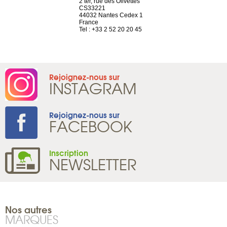
choisy, 21
2 ter, rue des Olivettes
Nouvelle adr
ve
CS33221
12 rue de la
44032 Nantes Cedex 1
d’Antin
2 786 14 88
France
75009 Paris
Tel : +33 2 52 20 20 45
France
Tel : +33 1 8
Rejoignez-nous sur
INSTAGRAM
Rejoignez-nous sur
FACEBOOK
Inscription
NEWSLETTER
Nos autres
MARQUES