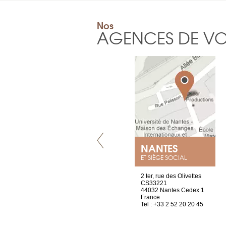
Nos
AGENCES DE V
GENÈVE
NANTES
ET SIÈGE SOCIAL
rue de Montchoisy, 21
2 ter, rue des Olivettes
1207 Genève
CS33221
Suisse
44032 Nantes Cedex 1
Tel : +41 22 786 14 88
France
Tel : +33 2 52 20 20 45