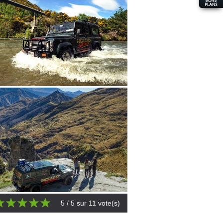
5
/ 5 sur
11
vote(s)