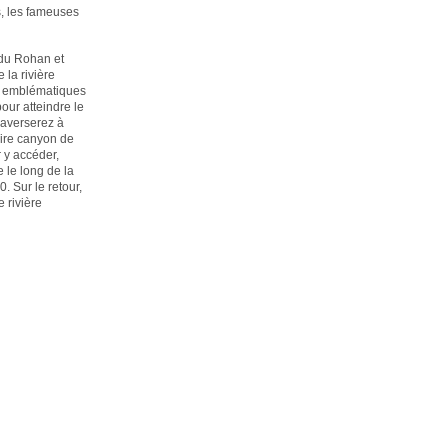
s, les fameuses
 du Rohan et
la rivière
s emblématiques
our atteindre le
raverserez à
aire canyon de
 y accéder,
 le long de la
. Sur le retour,
 rivière