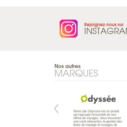
Rejoignez-nous sur
INSTAGR
Nos autres
MARQUES
Pacifique à la carte est le spécialiste
Notre site Odyssee est un portail
des voyages dans le Pacifique.
qui regroupe l’ensemble de nos
Partez à l’autre bout du monde, en
offres de voyages. Vous trouverez
séjour ou en croisière, pour
une carte interactive, la gestion des
découvrir des peuples et des îles
listes de mariage et voyages de