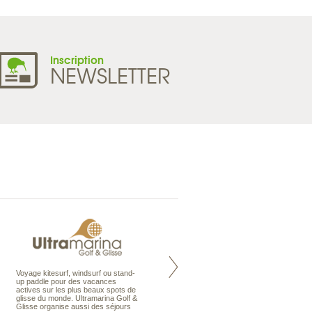
Inscription
NEWSLETTER
Voyage kitesurf, windsurf ou stand-
Maldives à la Carte propose tous
up paddle pour des vacances
les types de voyages aux Maldives,
actives sur les plus beaux spots de
en séjour ou en croisière, pour des
glisse du monde. Ultramarina Golf &
couples, des vacances en famille ou
Glisse organise aussi des séjours
individuels amateurs de croisière.