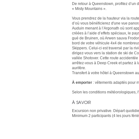
De retour à Queenstown, profitez d’un 
« Misty Mountains ».
Vous prendrez de la hauteur via la rou
d’où vous bénéficierez d'une vue panora
Auduin menant à l’Argonath où sont ap
créées à l’aide d’effets spéciaux, le pa
gué de Bruinen, où Arwen sauva Frodon e
bord de votre véhicule 4x4 de nombreuse
Skippers. Celui-ci est traversé par la r
dirigez-vous vers la station de ski de C
vallée Shotover. Cette route accidentée 
arrêtez-vous à Deep Creek et partez à l
aurifère.
Transfert à votre hôtel à Queenstown au
À emporter
: vêtements adaptés pour ma
Selon les conditions météorologiques, l
À SAVOIR
Excursion non privative.
Départ quotidi
Minimum 2 participants (4 les jours fér