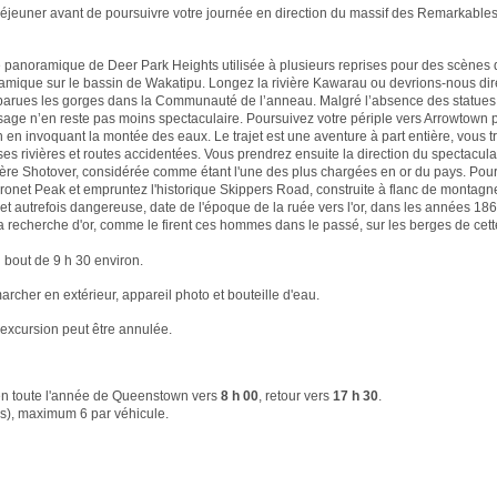
déjeuner avant de poursuivre votre journée en direction du massif des Remarkable
te panoramique de Deer Park Heights utilisée à plusieurs reprises pour des scènes
mique sur le bassin de Wakatipu. Longez la rivière Kawarau ou devrions-nous dire 
parues les gorges dans la Communauté de l’anneau. Malgré l’absence des statue
ysage n’en reste pas moins spectaculaire. Poursuivez votre périple vers Arrowtown p
n invoquant la montée des eaux. Le trajet est une aventure à part entière, vous t
s rivières et routes accidentées. Vous prendrez ensuite la direction du spectacul
ivière Shotover, considérée comme étant l'une des plus chargées en or du pays. Pour
oronet Peak et empruntez l'historique Skippers Road, construite à flanc de montagne
et autrefois dangereuse, date de l'époque de la ruée vers l'or, dans les années 1860
a recherche d'or, comme le firent ces hommes dans le passé, sur les berges de cette
 bout de 9 h 30 environ.
rcher en extérieur, appareil photo et bouteille d'eau.
'excursion peut être annulée.
en toute l'année de Queenstown vers
8 h 00
, retour vers
17 h 30
.
iés), maximum 6 par véhicule.