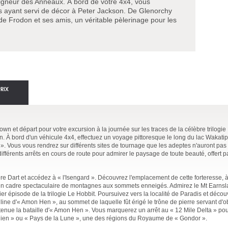
gneur des Anneaux. À bord de votre 4x4, vous
 ayant servi de décor à Peter Jackson. De Glenorchy
de Frodon et ses amis, un véritable pèlerinage pour les
PRIX
wn et départ pour votre excursion à la journée sur les traces de la célèbre trilogi
. À bord d'un véhicule 4x4, effectuez un voyage pittoresque le long du lac Wakatip
». Vous vous rendrez sur différents sites de tournage que les adeptes n'auront pas
 différents arrêts en cours de route pour admirer le paysage de toute beauté, offert p
re Dart et accédez à « l'Isengard ». Découvrez l'emplacement de cette forteresse, 
s un cadre spectaculaire de montagnes aux sommets enneigés. Admirez le Mt Earnsl
er épisode de la trilogie Le Hobbit. Poursuivez vers la localité de Paradis et découv
line d'« Amon Hen », au sommet de laquelle fût érigé le trône de pierre servant d'o
t tenue la bataille d'« Amon Hen ». Vous marquerez un arrêt au « 12 Mile Delta » po
lien » ou « Pays de la Lune », une des régions du Royaume de « Gondor ».