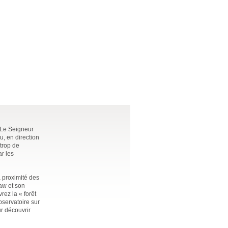
e Le Seigneur
u, en direction
 trop de
ar les
à proximité des
aw et son
rez la « forêt
bservatoire sur
ur découvrir