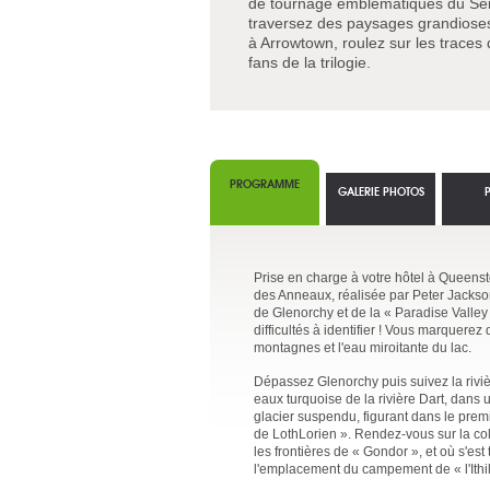
de tournage emblématiques du Sei
traversez des paysages grandioses
à Arrowtown, roulez sur les traces 
fans de la trilogie.
PROGRAMME
GALERIE PHOTOS
Prise en charge à votre hôtel à Queensto
des Anneaux, réalisée par Peter Jackson
de Glenorchy et de la « Paradise Valley 
difficultés à identifier ! Vous marquerez
montagnes et l'eau miroitante du lac.
Dépassez Glenorchy puis suivez la riviè
eaux turquoise de la rivière Dart, dan
glacier suspendu, figurant dans le premi
de LothLorien ». Rendez-vous sur la col
les frontières de « Gondor », et où s'es
l'emplacement du campement de « l'Ithi