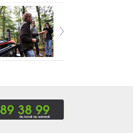
 89 38 99
du lundi au samedi