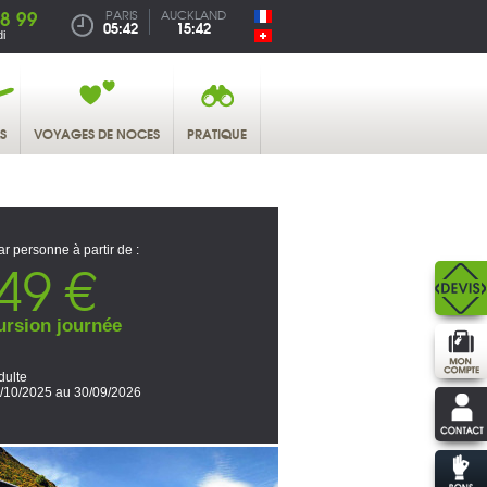
38 99
PARIS
AUCKLAND
05:42
15:42
i
S
VOYAGES DE NOCES
PRATIQUE
ar personne à partir de :
49 €
ursion journée
dulte
/10/2025 au 30/09/2026