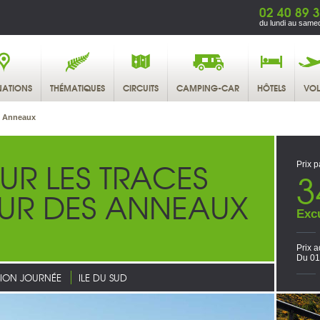
02 40 89 
du lundi au samed
NATIONS
THÉMATIQUES
CIRCUITS
CAMPING-CAR
HÔTELS
VOL
es Anneaux
UR LES TRACES
Prix p
3
EUR DES ANNEAUX
Exc
Prix a
Du 01
ION JOURNÉE
ILE DU SUD