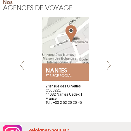
Nos
AGENCES DE VOYAGE
E
NANTES
PARIS
ET SIÈGE SOCIAL
choisy, 21
2 ter, rue des Olivettes
Nouvelle adr
ve
CS33221
12 rue de la
44032 Nantes Cedex 1
d’Antin
2 786 14 88
France
75009 Paris
Tel : +33 2 52 20 20 45
France
Tel : +33 1 8
Rejoignez-nous sur