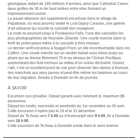
géologique datant de 180 millions d’années, ainsi que Cathedral Caves,
deux grottes de 30 m de haut reliées entre elles formant un
impressionnant couloir.
La pause déjeuner (en supplément) est prévue dans le village de
Papatowai, où vous pourrez visiter le Lost Gypsy Caravan, une galerie
d’art artisanal qui suscite la curiosité des voyageurs.
La route se poursuit jusqu’à Purakaunui Falls, l’une des cascades les
plus photographiées de Nouvelle-Zélande. Une courte marche dans la
forêt de podocarpus mène à la cascade à trois niveaux.
Le dernier arrêt est prévu à Nugget Point, un site incontournable dans les
Catlins. Une courte marche sur un sentier balisé vous mène jusqu’au
phare qui se dresse fièrement 76 m au-dessus de l’Océan Pacifique,
surplombant des îlots rocheux au milieu d’un océan déchaîné. Ouvrez
l’œil, c’est un excellent point de vue pour observer des otaries à fourrure,
des manchots aux yeux jaunes et peut-être même les baleines au cours
de leur migration. Arrivée à Dunedin en fin de journée.
À SAVOIR
Excursion non privative. Départ garanti avec minimum
1
, maximum
15
personnes.
Départ les lundis, mercredis et vendredis du 1er novembre au 30 avril.
Cette excursion n’opère pas le 24 et le 31 décembre.
Départ de Te Anau vers
7 h 00
ou d’Invercargill vers
9 h 00
, fin à Dunedin
vers
18 h 00
.
Cette excursion de Te Anau à Dunedin existe dans le sens inverse.