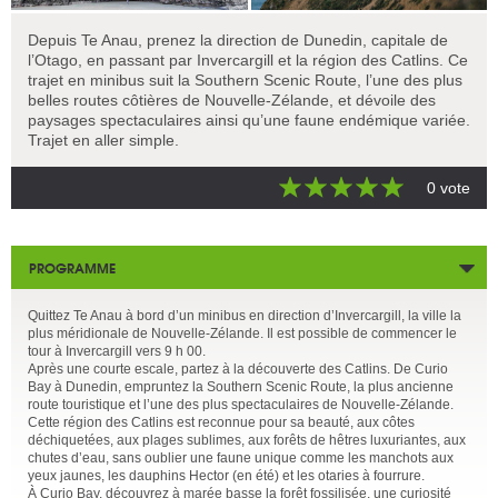
Depuis Te Anau, prenez la direction de Dunedin, capitale de
l’Otago, en passant par Invercargill et la région des Catlins. Ce
trajet en minibus suit la Southern Scenic Route, l’une des plus
belles routes côtières de Nouvelle-Zélande, et dévoile des
paysages spectaculaires ainsi qu’une faune endémique variée.
Trajet en aller simple.
0 vote
PROGRAMME
Quittez Te Anau à bord d’un minibus en direction d’Invercargill, la ville la
plus méridionale de Nouvelle-Zélande. Il est possible de commencer le
tour à Invercargill vers 9 h 00.
Après une courte escale, partez à la découverte des Catlins. De Curio
Bay à Dunedin, empruntez la Southern Scenic Route, la plus ancienne
route touristique et l’une des plus spectaculaires de Nouvelle-Zélande.
Cette région des Catlins est reconnue pour sa beauté, aux côtes
déchiquetées, aux plages sublimes, aux forêts de hêtres luxuriantes, aux
chutes d’eau, sans oublier une faune unique comme les manchots aux
yeux jaunes, les dauphins Hector (en été) et les otaries à fourrure.
À Curio Bay, découvrez à marée basse la forêt fossilisée, une curiosité