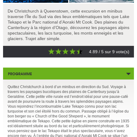
De Christchurch à Queenstown, cette excursion en minibus
traverse l’Île du Sud via des lieux emblématiques tels que Lake
Tekapo et le Parc national d’Aoraki Mt Cook. Des plaines du
Canterbury à la région d’Otago, découvrez les paysages alpins
spectaculaires, les lacs turquoise, les monts enneigés et les
glaciers. Trajet aller simple.
4.89
/ 5 sur
9
vote(s)
PROGRAMME
Quittez Christchurch à bord d’un minibus en direction du Sud. Voyage à
travers les paysages bucoliques des plaines de Canterbury jusqu’à
Geraldine. Cette petite ville rurale est l’endroit idéal pour une pause-café
avant de poursuivre la route à travers les splendides paysages alpins.
Vous rejoindrez l’incontournable Lake Tekapo connu pour son lac
turquoise et son ciel étoilé hors du commun. Passage obligé à l’église du
bon berger ou « Church of the Good Sheperd », le monument
emblématique de Tekapo. Cette petite église en pierre construite en 1935
est idéalement située au bord du lac et particulièrement photogénique. Si
vous pensiez que le lac Tekapo était le plus spectaculaire, vous n’avez
encore rien vu. À l’entrée du Parc national d’Aoraki Mt Cook se situe l’un