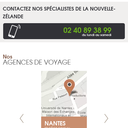
CONTACTEZ NOS SPÉCIALISTES DE LA NOUVELLE-
ZÉLANDE
02 40 89 38 99
du lundi au samedi
Nos
AGENCES DE VOYAGE
E
NANTES
PARIS