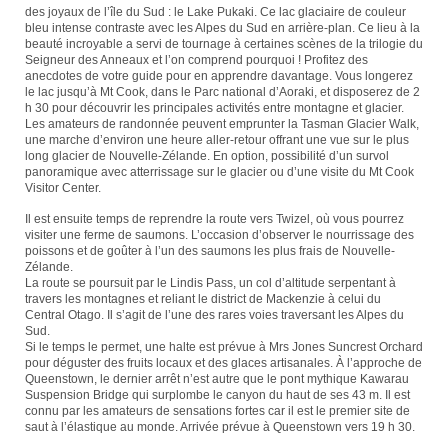
des joyaux de l’île du Sud : le Lake Pukaki. Ce lac glaciaire de couleur
bleu intense contraste avec les Alpes du Sud en arrière-plan. Ce lieu à la
beauté incroyable a servi de tournage à certaines scènes de la trilogie du
Seigneur des Anneaux et l’on comprend pourquoi ! Profitez des
anecdotes de votre guide pour en apprendre davantage. Vous longerez
le lac jusqu’à Mt Cook, dans le Parc national d’Aoraki, et disposerez de 2
h 30 pour découvrir les principales activités entre montagne et glacier.
Les amateurs de randonnée peuvent emprunter la Tasman Glacier Walk,
une marche d’environ une heure aller-retour offrant une vue sur le plus
long glacier de Nouvelle-Zélande. En option, possibilité d’un survol
panoramique avec atterrissage sur le glacier ou d’une visite du Mt Cook
Visitor Center.
Il est ensuite temps de reprendre la route vers Twizel, où vous pourrez
visiter une ferme de saumons. L’occasion d’observer le nourrissage des
poissons et de goûter à l’un des saumons les plus frais de Nouvelle-
Zélande.
La route se poursuit par le Lindis Pass, un col d’altitude serpentant à
travers les montagnes et reliant le district de Mackenzie à celui du
Central Otago. Il s’agit de l’une des rares voies traversant les Alpes du
Sud.
Si le temps le permet, une halte est prévue à Mrs Jones Suncrest Orchard
pour déguster des fruits locaux et des glaces artisanales. À l’approche de
Queenstown, le dernier arrêt n’est autre que le pont mythique Kawarau
Suspension Bridge qui surplombe le canyon du haut de ses 43 m. Il est
connu par les amateurs de sensations fortes car il est le premier site de
saut à l’élastique au monde. Arrivée prévue à Queenstown vers 19 h 30.