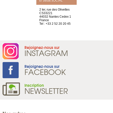
ET SIÈGE SOCIAL
choisy, 21
2 ter, rue des Olivettes
Nouvelle adr
ve
CS33221
12 rue de la
44032 Nantes Cedex 1
d’Antin
2 786 14 88
France
75009 Paris
Tel : +33 2 52 20 20 45
France
Tel : +33 1 8
Rejoignez-nous sur
INSTAGRAM
Rejoignez-nous sur
FACEBOOK
Inscription
NEWSLETTER