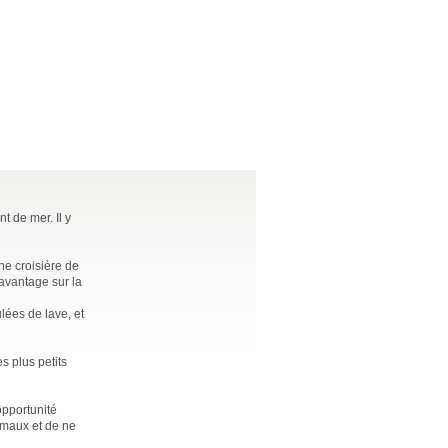
t de mer. Il y
ne croisière de
davantage sur la
lées de lave, et
s plus petits
opportunité
imaux et de ne