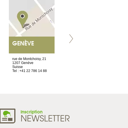
GENÈVE
NANTES
ET SIÈGE SOCIAL
rue de Montchoisy, 21
2 ter, rue des Olivettes
1207 Genève
CS33221
Suisse
44032 Nantes Cedex 1
Tel : +41 22 786 14 88
France
Tel : +33 2 52 20 20 45
Inscription
NEWSLETTER