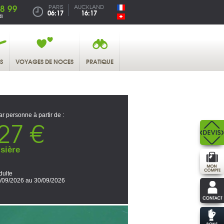
38 99
PARIS
AUCKLAND
06:17
16:17
i
S
VOYAGES DE NOCES
PRATIQUE
ar personne à partir de :
27 €
sière
dulte
/09/2026 au 30/09/2026