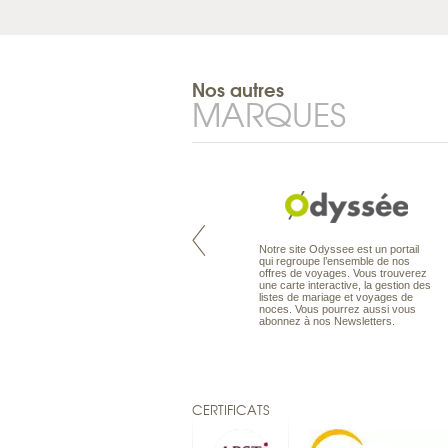
Nos autres
MARQUES
Pacifique à la carte est le spécialiste
Notre site Odyssee est un portail
des voyages dans le Pacifique.
qui regroupe l’ensemble de nos
Partez à l’autre bout du monde, en
offres de voyages. Vous trouverez
séjour ou en croisière, pour
une carte interactive, la gestion des
découvrir des peuples et des îles
listes de mariage et voyages de
toujours plus surprenants, en hôtels
noces. Vous pourrez aussi vous
de luxe, comme dans des pensions
abonnez à nos Newsletters.
de charme.
CERTIFICATS