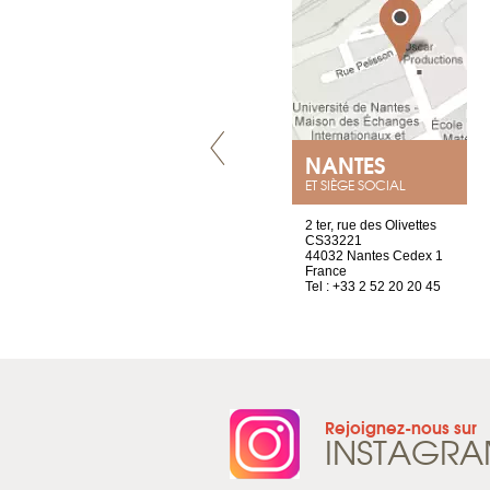
GENÈVE
NANTES
ET SIÈGE SOCIAL
rue de Montchoisy, 21
2 ter, rue des Olivettes
1207 Genève
CS33221
Suisse
44032 Nantes Cedex 1
Tel : +41 22 786 14 88
France
Tel : +33 2 52 20 20 45
Rejoignez-nous sur
INSTAGR