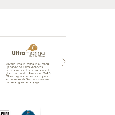
Voyage kitesurf, windsurf ou stand-
Maldives à la Carte propose tous
up paddle pour des vacances
les types de voyages aux Maldives,
actives sur les plus beaux spots de
en séjour ou en croisière, pour des
glisse du monde. Ultramarina Golf &
couples, des vacances en famille ou
Glisse organise aussi des séjours
individuels amateurs de croisière.
et vacances de Golf pour swinguer
Une sélection d’îles et hôtels, fruit
du tee au green en voyage.
d’un travail rigoureux, pour offrir le
meilleur des Maldives.