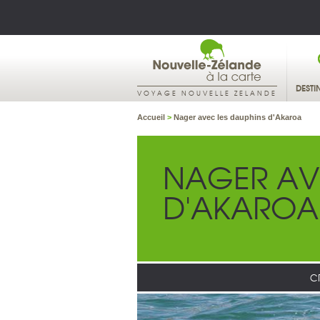
DESTI
VOYAGE NOUVELLE ZELANDE
Accueil
>
Nager avec les dauphins d'Akaroa
NAGER AV
D'AKAROA
C