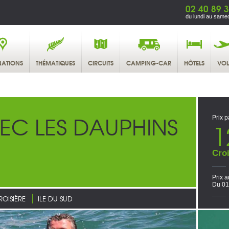
02 40 89 
du lundi au samed
NATIONS
THÉMATIQUES
CIRCUITS
CAMPING-CAR
HÔTELS
VOL
EC LES DAUPHINS
Prix p
1
Croi
Prix a
Du 01
ROISIÈRE
ILE DU SUD