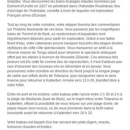
limpides. Vous découvrirez les baies et plages intactes nommées par
Dumont d'Urville en 1827 en pénétrant dans l'Astrolabe Roadstead, lieu
d'ancrage de l'Astrolabe, corvette à bord de laquelle cet explorateur
Français arriva d'Europe.
Tout au long de votre croisière, votre skipper fournira des commentaires
sur l'histoire fascinante de ces lieux. Vous passerez par les magnifiques
baies de Torrent et de Bark, où randonneurs et kayakistes sont
régulièrement déposés pour partir en exploration. Grâce à son faible
tirant d'eau, votre catamaran pourra naviguer tout près des plages dorées
idylliques de cette côte spectaculaire. Vous marquerez un arrêt à la
réserve marine de Tonga Island pour observer le spectacle distrayant
offert par les otaries à fourrure de Nouvelle-Zélande. Ces animaux très
joueurs ont élu cette île comme lieu de reproduction, il n'est d'ailleurs pas
rare d'observer des nouveau-nés en décembre et en janvier. Vous
poursuivrez votre croisière en direction du Nord jusqu'à la longue plage
de sable aux reflets dorés de Totaranui, puis naviguerez dans le sens
inverse pour retourner à Kaiteriteri. Arrivée vers 13 h 00, transfert libre à
votre hôtel.
Entre mi-avril et mi-octobre, votre bateau jette l'ancre entre 2 h 30 et 3 h à
la plage de Medlands (baie de Bark), sur le trajet retour entre Totaranui et
Kaiteriteri, offrant la possibilité de vous relaxer sur une plage dorée, de
pique-niquer (non-inclus), ou de vous promener dans la forêt native
luxuriante avant de retourner à Kaiteriteri vers 16 h 10.
Votre bateau est équipé d'un bar servant des plats légers, snacks,
boissons chaudes et froides.