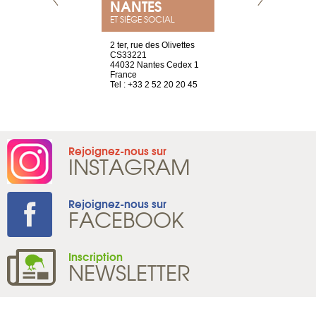
E
NANTES
PARIS
ET SIÈGE SOCIAL
choisy, 21
2 ter, rue des Olivettes
Nouvelle adr
ve
CS33221
12 rue de la
44032 Nantes Cedex 1
d’Antin
2 786 14 88
France
75009 Paris
Tel : +33 2 52 20 20 45
France
Tel : +33 1 8
Rejoignez-nous sur
INSTAGRAM
Rejoignez-nous sur
FACEBOOK
Inscription
NEWSLETTER