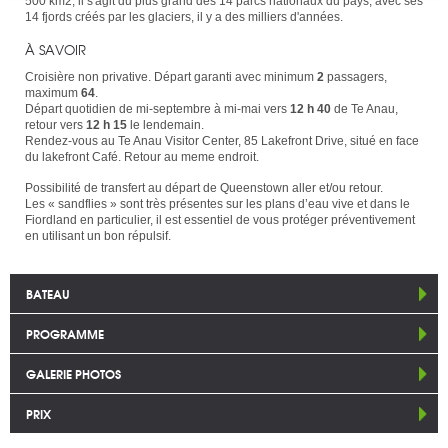
500 km2, il s'agit du plus grand des 14 parcs nationaux du pays, avec ses
14 fjords créés par les glaciers, il y a des milliers d'années.
À SAVOIR
Croisière non privative. Départ garanti avec minimum
2
passagers,
maximum
64
.
Départ quotidien de mi-septembre à mi-mai vers
12 h 40
de Te Anau,
retour vers
12 h 15
le lendemain.
Rendez-vous au Te Anau Visitor Center, 85 Lakefront Drive, situé en face
du lakefront Café. Retour au meme endroit.
Possibilité de transfert au départ de Queenstown aller et/ou retour.
Les « sandflies » sont très présentes sur les plans d’eau vive et dans le
Fiordland en particulier, il est essentiel de vous protéger préventivement
en utilisant un bon répulsif.
BATEAU
PROGRAMME
GALERIE PHOTOS
PRIX