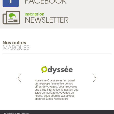
FACEBOOK
Inscription
NEWSLETTER
Nos autres
MARQUES
te est le spécialiste
Notre site Odyssee est un portail
Depuis bientôt 30 
 le Pacifique.
qui regroupe l’ensemble de nos
acquis une solide r
bout du monde, en
offres de voyages. Vous trouverez
spécialiste du voy
sière, pour
une carte interactive, la gestion des
sous-marine. Plon
ples et des îles
listes de mariage et voyages de
ou débutants, vou
prenants, en hôtels
noces. Vous pourrez aussi vous
offres de séjour et
dans des pensions
abonnez à nos Newsletters.
dans le monde enti
Demande de devis