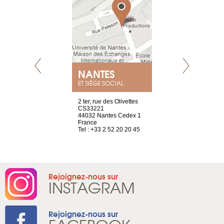
E
NANTES
PARIS
ET SIÈGE SOCIAL
choisy, 21
2 ter, rue des Olivettes
Nouvelle adr
ve
CS33221
12 rue de la
44032 Nantes Cedex 1
d’Antin
2 786 14 88
France
75009 Paris
Tel : +33 2 52 20 20 45
France
Tel : +33 1 8
Rejoignez-nous sur
INSTAGRAM
Rejoignez-nous sur