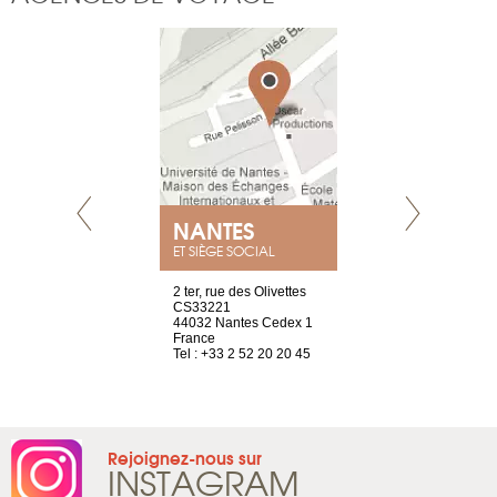
E
NANTES
PARIS
ET SIÈGE SOCIAL
choisy, 21
2 ter, rue des Olivettes
Nouvelle adr
ve
CS33221
12 rue de la
44032 Nantes Cedex 1
d’Antin
2 786 14 88
France
75009 Paris
Tel : +33 2 52 20 20 45
France
Tel : +33 1 8
Rejoignez-nous sur
INSTAGRAM