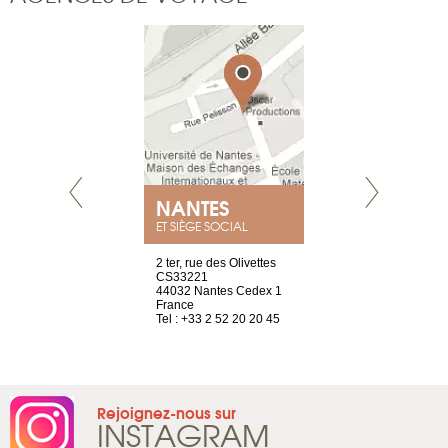
E
NANTES
PARIS
ET SIÈGE SOCIAL
choisy, 21
2 ter, rue des Olivettes
Nouvelle adr
ve
CS33221
12 rue de la
44032 Nantes Cedex 1
d’Antin
2 786 14 88
France
75009 Paris
Tel : +33 2 52 20 20 45
France
Tel : +33 1 8
Rejoignez-nous sur
INSTAGRAM