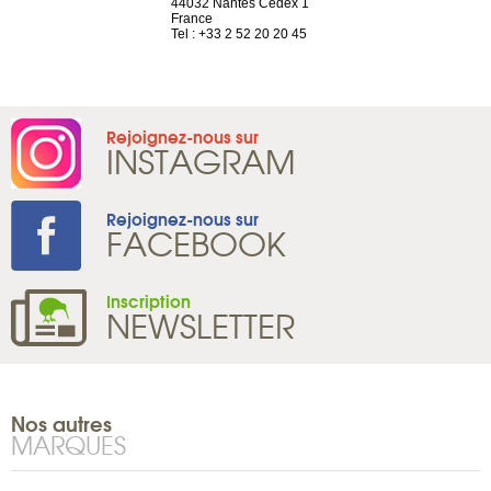
44032 Nantes Cedex 1
d’Antin
2 786 14 88
France
75009 Paris
Tel : +33 2 52 20 20 45
France
Tel : +33 1 8
Rejoignez-nous sur
INSTAGRAM
Rejoignez-nous sur
FACEBOOK
Inscription
NEWSLETTER
Nos autres
MARQUES