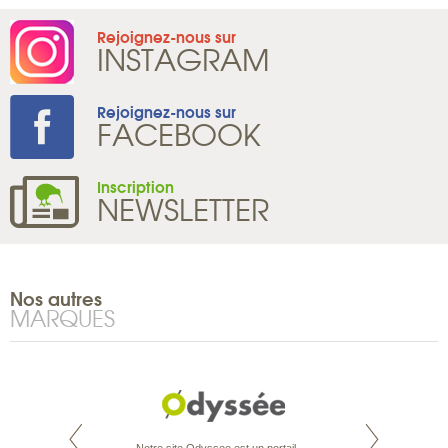
Rejoignez-nous sur
INSTAGRAM
Rejoignez-nous sur
FACEBOOK
Inscription
NEWSLETTER
Nos autres
MARQUES
te est le spécialiste
Notre site Odyssee est un portail
Depuis bientôt 30 