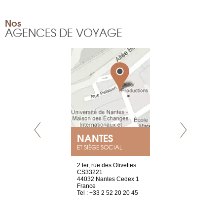
Nos
AGENCES DE VOYAGE
E
NANTES
PARIS
ET SIÈGE SOCIAL
choisy, 21
2 ter, rue des Olivettes
Nouvelle adr
ve
CS33221
12 rue de la
44032 Nantes Cedex 1
d’Antin
2 786 14 88
France
75009 Paris
Tel : +33 2 52 20 20 45
France
Tel : +33 1 8