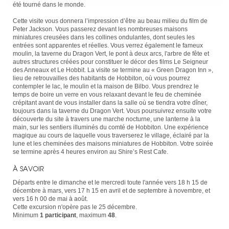
été tourné dans le monde.
Cette visite vous donnera l’impression d’être au beau milieu du film de
Peter Jackson. Vous passerez devant les nombreuses maisons
miniatures creusées dans les collines ondulantes, dont seules les
entrées sont apparentes et réelles. Vous verrez également le fameux
moulin, la taverne du Dragon Vert, le pont à deux arcs, l'arbre de fête et
autres structures créées pour constituer le décor des films Le Seigneur
des Anneaux et Le Hobbit. La visite se termine au « Green Dragon Inn »,
lieu de retrouvailles des habitants de Hobbiton, où vous pourrez
contempler le lac, le moulin et la maison de Bilbo. Vous prendrez le
temps de boire un verre en vous relaxant devant le feu de cheminée
crépitant avant de vous installer dans la salle où se tiendra votre dîner,
toujours dans la taverne du Dragon Vert. Vous poursuivrez ensuite votre
découverte du site à travers une marche nocturne, une lanterne à la
main, sur les sentiers illuminés du comté de Hobbiton. Une expérience
magique au cours de laquelle vous traverserez le village, éclairé par la
lune et les cheminées des maisons miniatures de Hobbiton. Votre soirée
se termine après 4 heures environ au Shire’s Rest Cafe.
À SAVOIR
Départs entre le dimanche et le mercredi toute l'année vers 18 h 15 de
décembre à mars, vers 17 h 15 en avril et de septembre à novembre, et
vers 16 h 00 de mai à août.
Cette excursion n'opère pas le 25 décembre.
Minimum
1
participant
, maximum
48
.