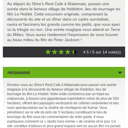
Au départ du Shire's Rest Cafe à Matamata, passez une
soirée dans le fameux village de Hobbiton, lieu de tournage du
film Le Hobbit. Cette excursion originale, comprenant la
découverte du site et un dîner dans un cadre surréaliste,
ravira et fascinera les grands comme les petits, que vous ayez
vu la trilogie ou non. Une soirée magique vous attend en Terre
du Milieu. Vous aurez réellement l’impression de vous trouver
au beau milieu du film de Peter Jackson !
4.5
/ 5 sur
14
vote(s)
PROGRAMME
Rendez-vous au Shire's Rest Cafe à Matamata pour passer une soirée
magique à la découverte du fameux village de Hobbiton, lieu de
tournage du film Le Hobbit. Votre visite commence par un trajet au
crépuscule, à travers une gigantesque exploitation ovine de plus de 500
hectares, offrant des paysages verdoyants de collines ondulantes et des
vues spectaculaires sur la chaîne de montagnes de Kamai. Vous
pénétrerez sur le site de près de 5 hectares constituant le lieu de
tournage du film sous les commentaires de votre guide. Il vous
expliquera comment ce « studio hors norme » de cinéma vit le jour. Ce
site constitue d'ailleurs le plus grand espace vert où aucun film n'a jamais