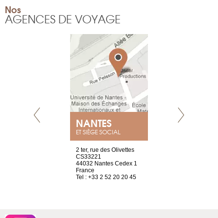
Nos
AGENCES DE VOYAGE
E
NANTES
PARIS
ET SIÈGE SOCIAL
choisy, 21
2 ter, rue des Olivettes
Nouvelle adr
ve
CS33221
12 rue de la
44032 Nantes Cedex 1
d’Antin
2 786 14 88
France
75009 Paris
Tel : +33 2 52 20 20 45
France
Tel : +33 1 8