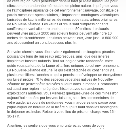
de cette région. Vous pénétrerez dans la forêt pluviale immaculée pour
effectuer une randonnée mémorable en pleine nature. Imprégnez-vous
de l'atmosphère apaisante de cet environnement sauvage, constitué de
parois rocheuses spectaculaires, d'imposantes montagnes volcaniques
tapissées de kauris millénaires, de rimus et de ratas, arbres originaires
de Nouvelle-Zélande. Les kauris et rimus sont d'impressionnants
conifères pouvant atteindre une hauteur de 50 mètres. Les kauris
peuvent vivre jusqu'à 2000 ans et leurs troncs peuvent atteindre 10
mètres de circonférence. Les rimus peuvent, eux, vivre jusqu'à 800-900
ans et possèdent un tronc beaucoup plus fin.
Sur votre chemin, vous découvrirez également des fougères géantes
poussant le long de ruisseaux pittoresques, ainsi que des rivières
limpides et bassins naturels. Tout au long de votre randonnée, votre
guide vous parlera de la faune et la flore uniques de cet environnement.
La Nouvelle-Zélande est une île qui s'est détachée du continent il y a
plusieurs milliers d'années ce qui a permis de développer un écosystème
qui lui est propre. 70 % des espèces végétales natives de Nouvelle-
Zélande ne peuvent être trouvées ailleurs dans le monde. Coromandel
est aussi une région imprégnée d'histoire avec ses anciennes
exploitations aurifères. Vous visiterez quelques-unes de ces mines d'or,
aujourd'hui habitées par les vers luisants, sous les commentaires de
votre guide. En cours de randonnée, vous marquerez une pause pour
pique-niquer en bordure de la rivière ou plus haut dans les montagnes ;
le déjeuner est inclus. Retour à votre lieu de prise en charge vers 16 h
30-17 h.
Attention, les sentiers que vous emprunterez au cours de votre