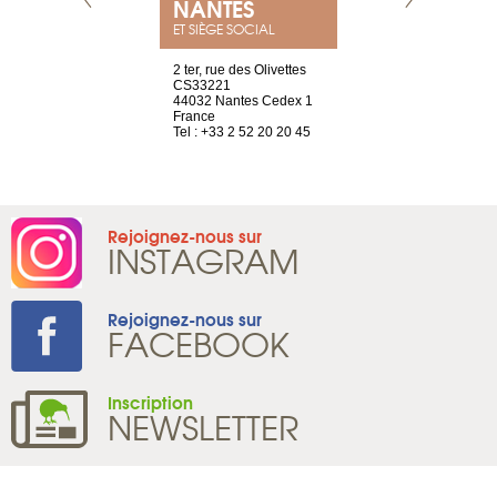
E
NANTES
PARIS
ET SIÈGE SOCIAL
choisy, 21
2 ter, rue des Olivettes
Nouvelle adr
ve
CS33221
12 rue de la
44032 Nantes Cedex 1
d’Antin
2 786 14 88
France
75009 Paris
Tel : +33 2 52 20 20 45
France
Tel : +33 1 8
Rejoignez-nous sur
INSTAGRAM
Rejoignez-nous sur
FACEBOOK
Inscription
NEWSLETTER