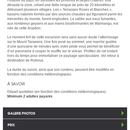
l'histoire du pays, en survolant les profonds et larges cratères. Elle
dévasta la zone, créant une faille longue de près de 20 kilomètres et
détruisant plusieurs villages. Les « Terrasses Roses et Blanches »,
bassins naturels formés par des sources chaudes qui figuraient parmi les
merveilles du monde, furent englouties. La vallée aux eaux fumantes,
aux nombreux geysers et aux mares bouillonnantes de Waimangu, est
née de cette éruption.
Le moment fort de cette excursion sera sans aucun doute l’atterrissage
sur le Mount Tarawera. Une fois posé au sommet, une marche guidée
d’une quinzaine de minutes avec votre pilote vous permet de bénéficier
d’un panorama à couper le souffle sur le volcan. Profitez de cet instant
hors du temps pour immortaliser ce paysage spectaculaire. Vol retour à
destination de Rotorua.
La durée du survol, ainsi que son contenu, peuvent être modifiés en
fonction des conditions météorologiques.
À SAVOIR
Départ quotidien (en fonction des conditions météorologiques).
Minimum 2 adultes payants
GALERIE PHOTOS
PRIX