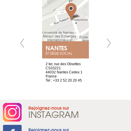
E
NANTES
PARIS
ET SIÈGE SOCIAL
choisy, 21
2 ter, rue des Olivettes
Nouvelle adr
ve
CS33221
12 rue de la
44032 Nantes Cedex 1
d’Antin
2 786 14 88
France
75009 Paris
Tel : +33 2 52 20 20 45
France
Tel : +33 1 8
Rejoignez-nous sur
INSTAGRAM
Rejoignez-nous sur