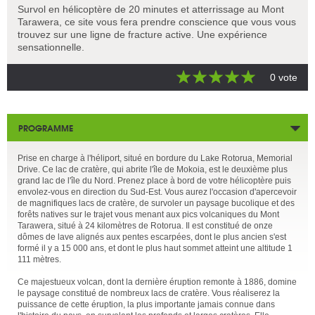
Survol en hélicoptère de 20 minutes et atterrissage au
Mont
Tarawera, ce site vous fera prendre conscience que vous vous
trouvez sur une ligne de fracture active. Une expérience
sensationnelle.
0 vote
PROGRAMME
Prise en charge à l'héliport, situé en bordure du Lake Rotorua, Memorial
Drive. Ce lac de cratère, qui abrite l'île de Mokoia, est le deuxième plus
grand lac de l'île du Nord. Prenez place à bord de votre hélicoptère puis
envolez-vous en direction du Sud-Est. Vous aurez l'occasion d'apercevoir
de magnifiques lacs de cratère, de survoler un paysage bucolique et des
forêts natives sur le trajet vous menant aux pics volcaniques du Mont
Tarawera, situé à 24 kilomètres de Rotorua. Il est constitué de onze
dômes de lave alignés aux pentes escarpées, dont le plus ancien s'est
formé il y a 15 000 ans, et dont le plus haut sommet atteint une altitude 1
111 mètres.
Ce majestueux volcan, dont la dernière éruption remonte à 1886, domine
le paysage constitué de nombreux lacs de cratère. Vous réaliserez la
puissance de cette éruption, la plus importante jamais connue dans