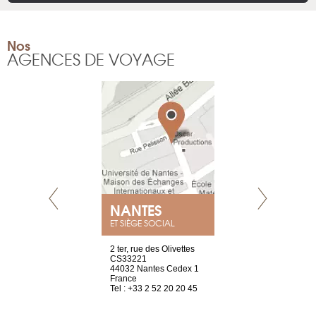
Nos
AGENCES DE VOYAGE
E
NANTES
PARIS
ET SIÈGE SOCIAL
choisy, 21
2 ter, rue des Olivettes
Nouvelle adr
ve
CS33221
12 rue de la
44032 Nantes Cedex 1
d’Antin
2 786 14 88
France
75009 Paris
Tel : +33 2 52 20 20 45
France
Tel : +33 1 8