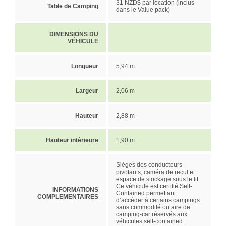
31 NZD$ par location (inclus
Table de Camping
dans le Value pack)
DIMENSIONS DU
VÉHICULE
Longueur
5,94 m
Largeur
2,06 m
Hauteur
2,88 m
Hauteur intérieure
1,90 m
Sièges des conducteurs
pivotants, caméra de recul et
espace de stockage sous le lit.
Ce véhicule est certifié Self-
INFORMATIONS
Contained permettant
COMPLEMENTAIRES
d’accéder à certains campings
sans commodité ou aire de
camping-car réservés aux
véhicules self-contained.