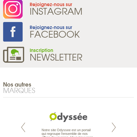
Rejoignez-nous sur
INSTAGRAM
Rejoignez-nous sur
FACEBOOK
Inscription
NEWSLETTER
Nos autres
MARQUES
te est le spécialiste
Notre site Odyssee est un portail
Depuis bientôt 30 
 le Pacifique.
qui regroupe l’ensemble de nos
acquis une solide r
bout du monde, en