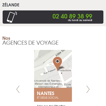
ZÉLANDE
02 40 89 38 99
du lundi au samedi
Nos
AGENCES DE VOYAGE
E
NANTES
PARIS
ET SIÈGE SOCIAL