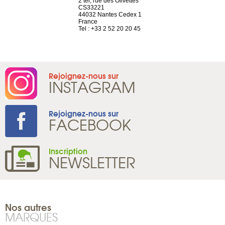
choisy, 21
2 ter, rue des Olivettes
Nouvelle adr
ve
CS33221
12 rue de la
44032 Nantes Cedex 1
d’Antin
2 786 14 88
France
75009 Paris
Tel : +33 2 52 20 20 45
France
Tel : +33 1 8
Rejoignez-nous sur
INSTAGRAM
Rejoignez-nous sur
FACEBOOK
Inscription
NEWSLETTER
Nos autres
MARQUES