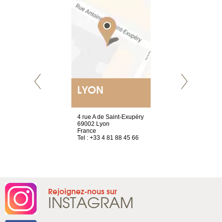
LYON
GENÈV
resse !
4 rue A de Saint-Exupéry
rue de Montc
la Chaussée
69002 Lyon
1207 Genèv
France
Suisse
s
Tel : +33 4 81 88 45 66
Tel : +41 22 
 83 79 69 72
Rejoignez-nous sur
INSTAGRAM