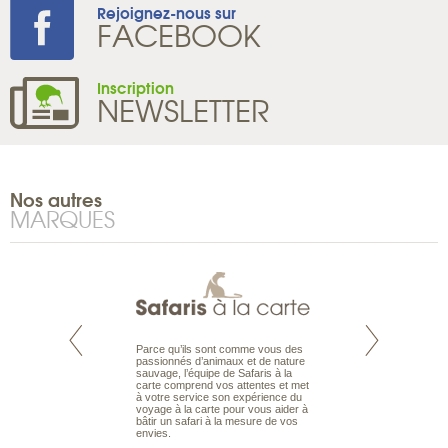
Rejoignez-nous sur
FACEBOOK
Inscription
NEWSLETTER
Nos autres
MARQUES
 ans, Ultramarina a
Parce qu’ils sont comme vous des
Voyage kitesurf, w
 réputation de
passionnés d’animaux et de nature
up paddle pour de
oyage de plongée
sauvage, l’équipe de Safaris à la
actives sur les pl
ngeurs confirmés
carte comprend vos attentes et met
glisse du monde. U
us trouverez des
à votre service son expérience du
Glisse organise au
et croisière plongée
voyage à la carte pour vous aider à
et vacances de Go
ier.
bâtir un safari à la mesure de vos
du tee au green e
envies.