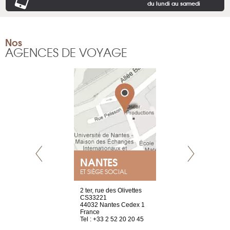
du lundi au samedi
Nos
AGENCES DE VOYAGE
E
NANTES
PARIS
ET SIÈGE SOCIAL
choisy, 21
2 ter, rue des Olivettes
Nouvelle adr
ve
CS33221
12 rue de la
44032 Nantes Cedex 1
d’Antin
2 786 14 88
France
75009 Paris
Tel : +33 2 52 20 20 45
France
Tel : +33 1 8