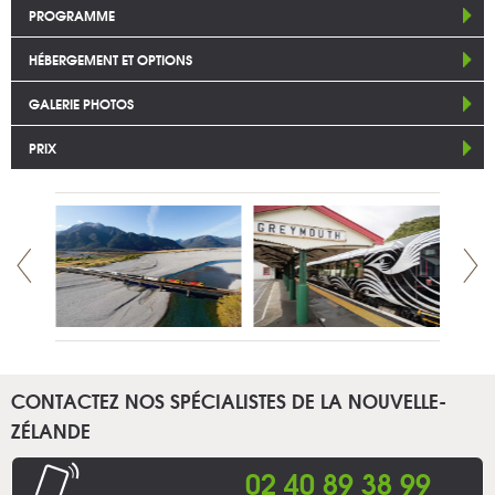
PROGRAMME
HÉBERGEMENT ET OPTIONS
GALERIE PHOTOS
PRIX
CONTACTEZ NOS SPÉCIALISTES DE LA NOUVELLE-
ZÉLANDE
02 40 89 38 99