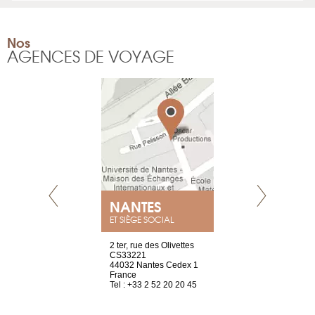
Nos
AGENCES DE VOYAGE
E
NANTES
PARIS
ET SIÈGE SOCIAL
choisy, 21
2 ter, rue des Olivettes
Nouvelle adr
ve
CS33221
12 rue de la
44032 Nantes Cedex 1
d’Antin
2 786 14 88
France
75009 Paris
Tel : +33 2 52 20 20 45
France
Tel : +33 1 8